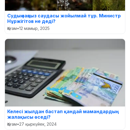
Судың заңсыз саудасы жойылмай тұр. Министр
Нұржігітов не деді?
Қоғам
•
12 мамыр, 2025
Келесі жылдан бастап қандай мамандардың
жалақысы өседі?
Қоғам
•
27 қыркүйек, 2024