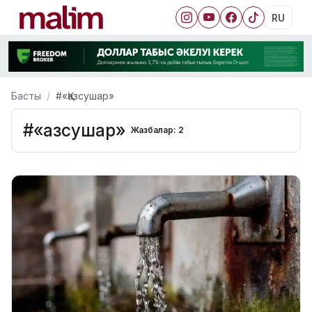
RU
Басты
#«Қазсушар»
#«Қазсушар»
Жазбалар: 2