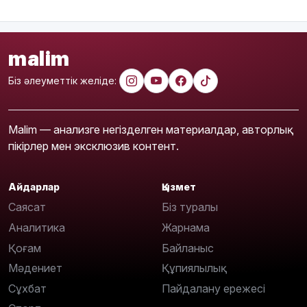
malim
Біз әлеуметтік желіде:
Malim — анализге негізделген материалдар, авторлық
пікірлер мен эксклюзив контент.
Айдарлар
Қызмет
Саясат
Біз туралы
Аналитика
Жарнама
Қоғам
Байланыс
Мәдениет
Құпиялылық
Сұхбат
Пайдалану ережесі