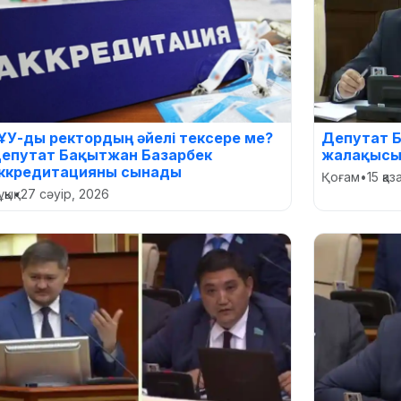
ҰУ-ды ректордың әйелі тексере ме?
Депутат 
епутат Бақытжан Базарбек
жалақысы 
ккредитацияны сынады
Қоғам
•
15 қа
қық
•
27 сәуір, 2026