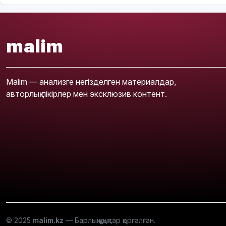
malim
Malim — анализге негізделген материалдар,
авторлық пікірлер мен эксклюзив контент.
© 2025
malim.kz
— Барлық құқықтар қорғалған.