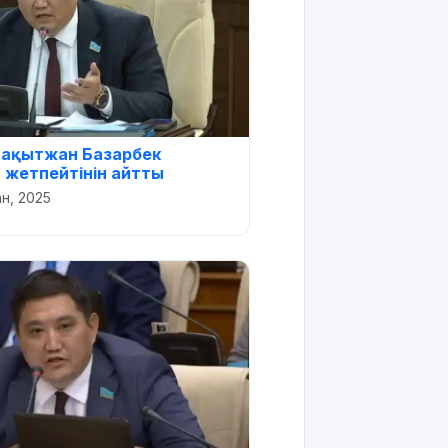
Бақытжан Базарбек
жетпейтінін айтты
зан, 2025