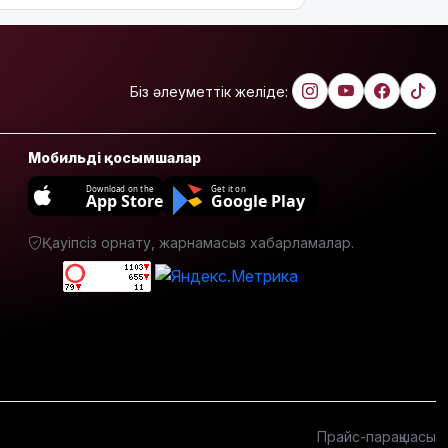
Біз әлеуметтік желіде:
Мобильді қосымшалар
Download on the
Get it on
App Store
Google Play
Қауіпсіз орнату, жарнамасыз хабарламалар.
Прайс-парақшасы