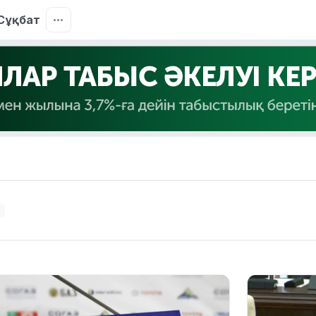
Сұқбат