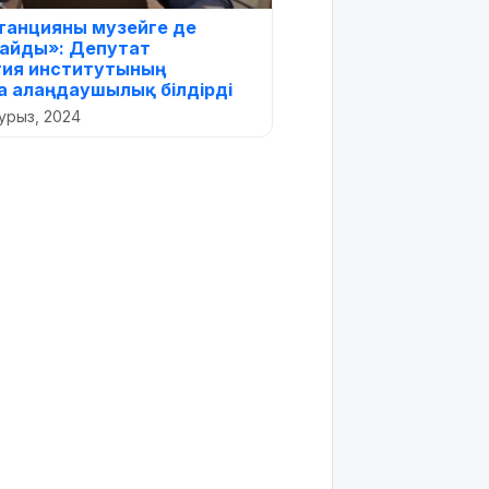
танцияны музейге де
айды»: Депутат
гия институтының
 алаңдаушылық білдірді
урыз, 2024