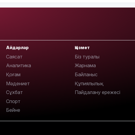
Айдарлар
Қызмет
Саясат
Біз туралы
Аналитика
Жарнама
Қоғам
Байланыс
Мәдениет
Құпиялылық
Сұхбат
Пайдалану ережесі
Спорт
Бейне