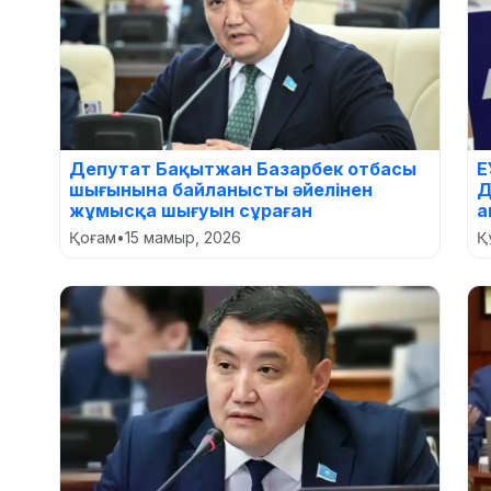
Депутат Бақытжан Базарбек отбасы
Е
шығынына байланысты әйелінен
Д
жұмысқа шығуын сұраған
а
Қоғам
•
15 мамыр, 2026
Құ