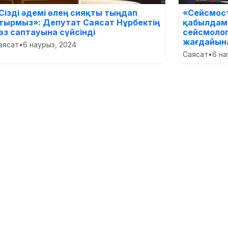
Сізді әдемі өлең сияқты тыңдап
«Сейсмос
тырмыз»: Депутат Саясат Нұрбектің
қабылдам
өз саптауына сүйсінді
сейсмоло
жағдайына
аясат
•
6 наурыз, 2024
Саясат
•
6 на