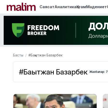
Саясат
Аналитика
Қоғам
Мәдениет
Басты
#Бақытжан Базарбек
#Бақытжан Базарбек
Жазбалар: 7