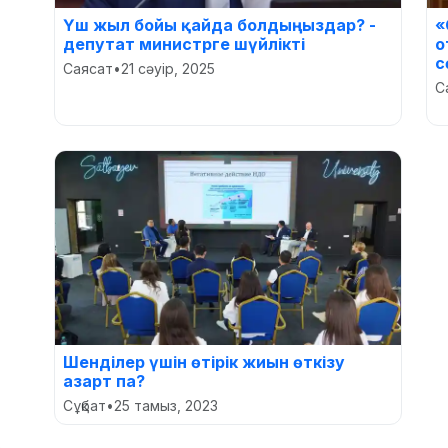
Үш жыл бойы қайда болдыңыздар? -
«
депутат министрге шүйлікті
о
с
Саясат
•
21 сәуір, 2025
С
Шенділер үшін өтірік жиын өткізу
азарт па?
Сұқбат
•
25 тамыз, 2023