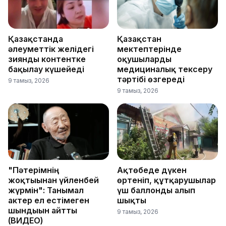
Қазақстанда
Қазақстан
әлеуметтік желідегі
мектептерінде
зиянды контентке
оқушыларды
бақылау күшейеді
медициналық тексеру
тәртібі өзгереді
9 тамыз, 2026
9 тамыз, 2026
"Пәтерімнің
Ақтөбеде дүкен
жоқтығынан үйленбей
өртеніп, құтқарушылар
жүрмін": Танымал
үш баллонды алып
актер ел естімеген
шықты
шындығын айтты
9 тамыз, 2026
(ВИДЕО)