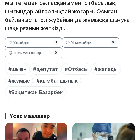
мың теңгеден сәл асқанымен, отбасылық
шығындар айтарлықтай жоғары. Осыған
байланысты ол жұбайын да жұмысқа шығуға
шақырғанын жеткізді.
🤍 Ұнайды
😞 Ұнамайды
1
0
😡 Шектен шыққан
0
#шығын
#депутат
#Отбасы
#жалақы
#жұмыс
#қымбатшылық
#Бақытжан Базарбек
Ұқсас мақалалар