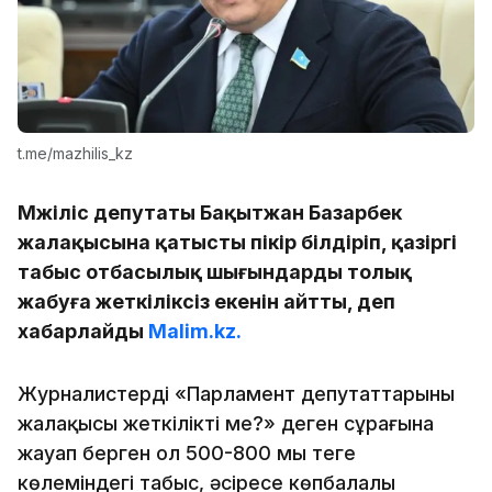
t.me/mazhilis_kz
Мәжіліс депутаты Бақытжан Базарбек
жалақысына қатысты пікір білдіріп, қазіргі
табыс отбасылық шығындарды толық
жабуға жеткіліксіз екенін айтты, деп
хабарлайды
Malim.kz.
Журналистердің «Парламент депутаттарының
жалақысы жеткілікті ме?» деген сұрағына
жауап берген ол 500-800 мың теңге
көлеміндегі табыс, әсіресе көпбалалы