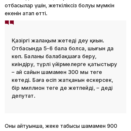
отбасылар үшін, жеткіліксіз болуы мүмкін
екенін атап өтті.
Қазіргі жалақым жетеді деу қиын.
Отбасында 5-6 бала болса, шығын да
көп. Баланы балабақшаға беру,
киіндіру, түрлі үйірмелерге қатыстыру
– ай сайын шамамен 300 мың теңге
кетеді. Баға өсіп жатқанын ескерсек,
бір миллион теңге де жетпейді, – деді
депутат.
Оның айтуынша, жеке табысы шамамен 900