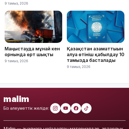
9 тамыз, 2026
Маңғыстауда мұнай кен
Қазақстан азаматтығын
орнында өрт шықты
алуға өтініш қабылдау 10
тамызда басталады
9 тамыз, 2026
9 тамыз, 2026
malim
Біз әлеуметтік желіде:
Malim — анализге негізделген материалдар, авторлық