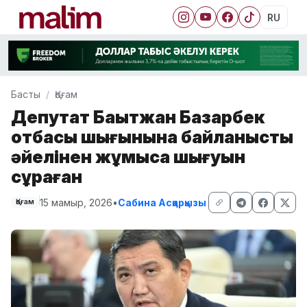
RU
Басты
Қоғам
Депутат Бақытжан Базарбек
отбасы шығынына байланысты
әйелінен жұмысқа шығуын
сұраған
15 мамыр, 2026
•
Сабина Асқарқызы
Қоғам