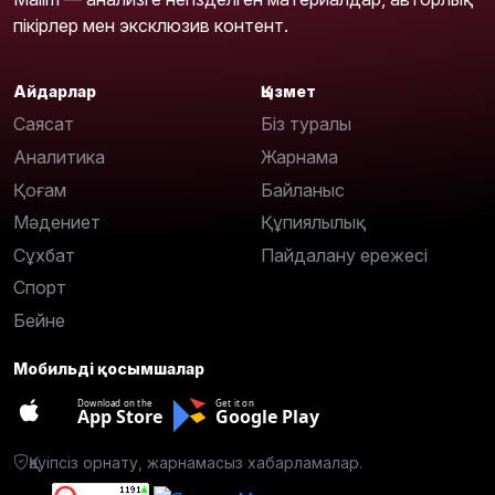
пікірлер мен эксклюзив контент.
Айдарлар
Қызмет
Саясат
Біз туралы
Аналитика
Жарнама
Қоғам
Байланыс
Мәдениет
Құпиялылық
Сұхбат
Пайдалану ережесі
Спорт
Бейне
Мобильді қосымшалар
Download on the
Get it on
App Store
Google Play
Қауіпсіз орнату, жарнамасыз хабарламалар.