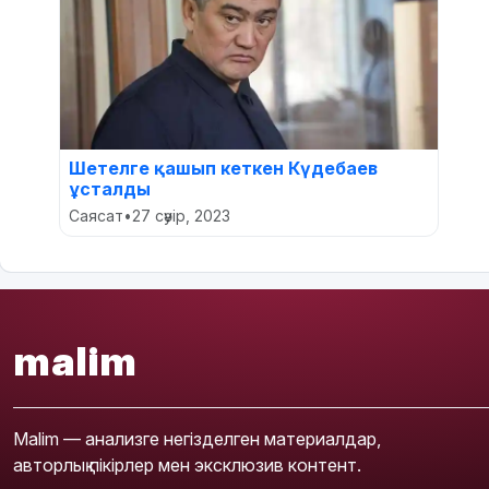
Шетелге қашып кеткен Күдебаев
ұсталды
Саясат
•
27 сәуір, 2023
malim
Malim — анализге негізделген материалдар,
авторлық пікірлер мен эксклюзив контент.