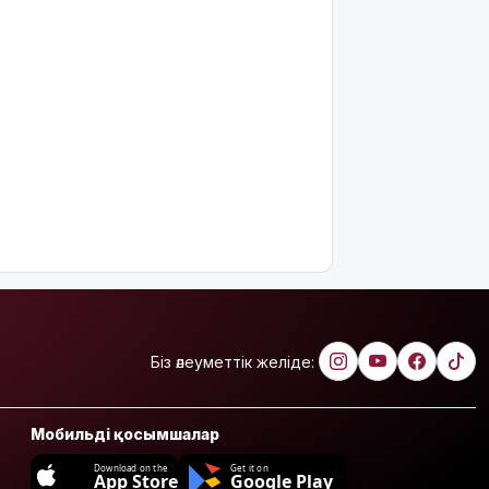
Біз әлеуметтік желіде:
Мобильді қосымшалар
Download on the
Get it on
App Store
Google Play