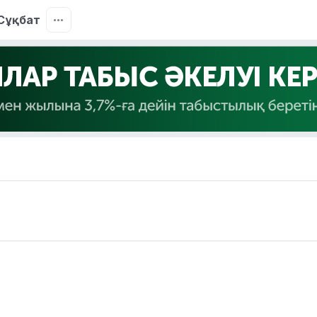
Сұқбат