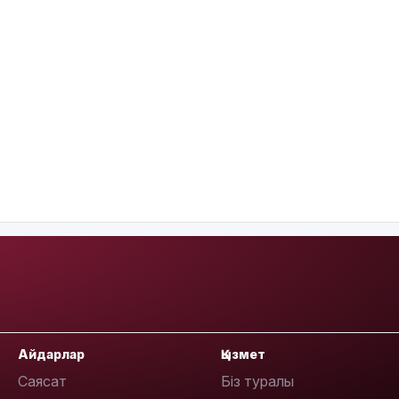
Айдарлар
Қызмет
Саясат
Біз туралы