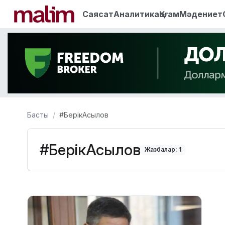
Саясат
Аналитика
Қоғам
Мәдениет
Басты
#БерікАсылов
#БерікАсылов
Жазбалар: 1