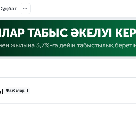
Сұқбат
ы
Жазбалар: 1