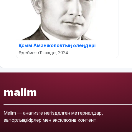
Қасым Аманжоловтың өлеңдері
Әдебиет
•
11 шілде, 2024
malim
Malim — анализге негізделген материалдар,
авторлық пікірлер мен эксклюзив контент.