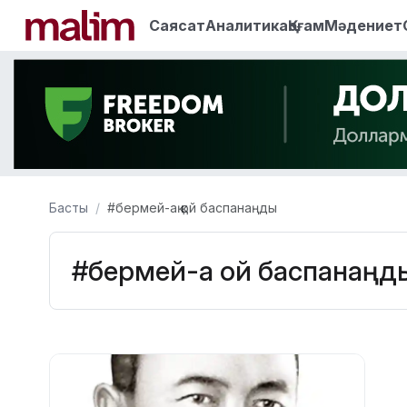
Саясат
Аналитика
Қоғам
Мәдениет
Басты
#бермей-ақ қой баспанаңды
#бермей-ақ қой баспанаңд