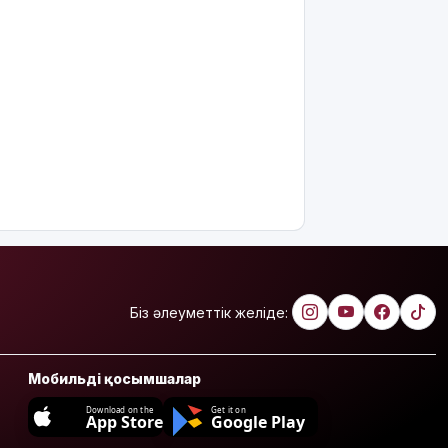
Біз әлеуметтік желіде:
Мобильді қосымшалар
Download on the
Get it on
App Store
Google Play