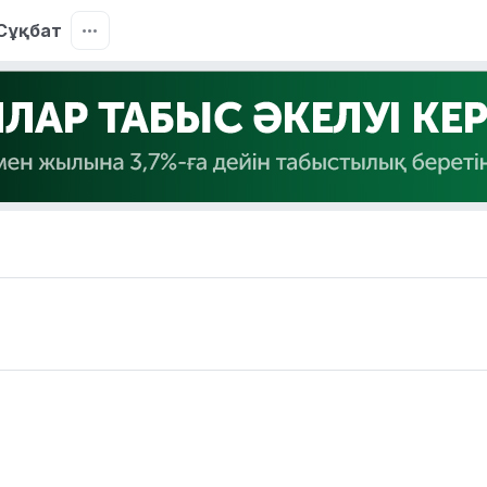
Сұқбат