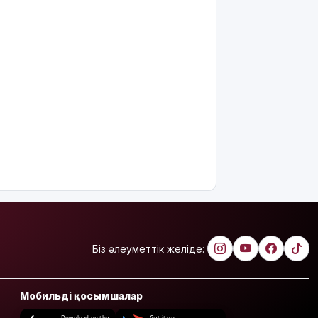
Біз әлеуметтік желіде:
Мобильді қосымшалар
Download on the
Get it on