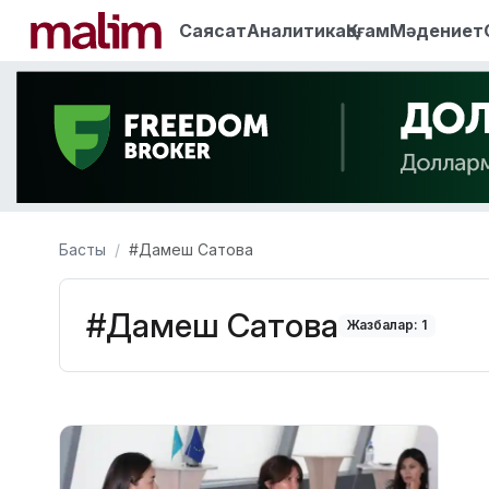
Саясат
Аналитика
Қоғам
Мәдениет
Басты
#Дамеш Сатова
#Дамеш Сатова
Жазбалар: 1