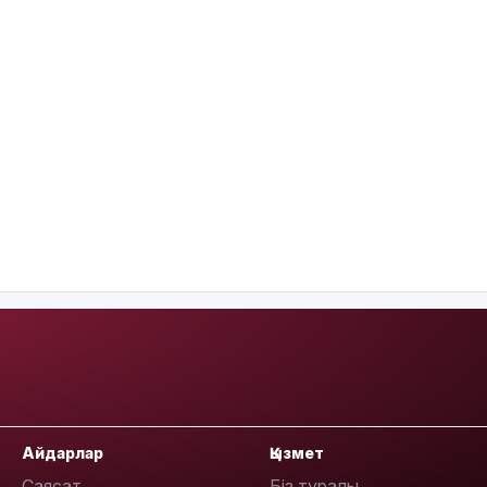
Айдарлар
Қызмет
Саясат
Біз туралы