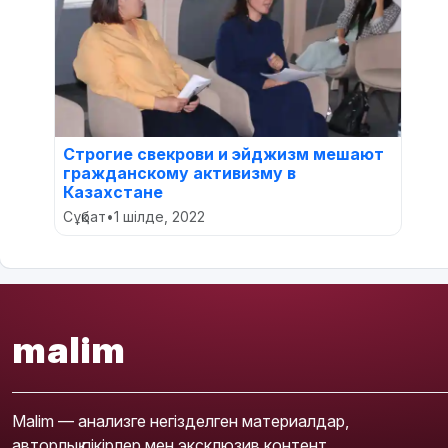
Строгие свекрови и эйджизм мешают
гражданскому активизму в
Казахстане
Сұқбат
•
1 шілде, 2022
malim
Malim — анализге негізделген материалдар,
авторлық пікірлер мен эксклюзив контент.