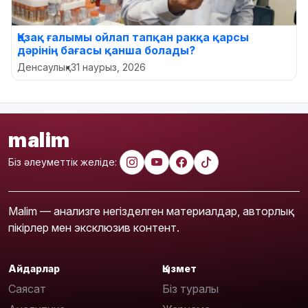
Қазақ ғалымы ойлап тапқан ракқа қарсы
дәрінің бағасы қанша болады?
Денсаулық
•
31 наурыз, 2026
malim
Біз әлеуметтік желіде:
Malim — анализге негізделген материалдар, авторлық
пікірлер мен эксклюзив контент.
Айдарлар
Қызмет
Саясат
Біз туралы