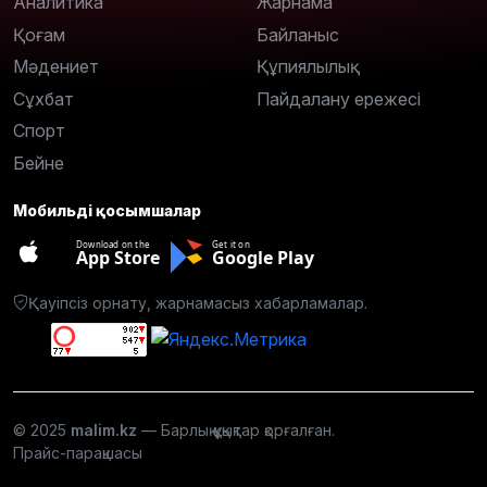
Аналитика
Жарнама
Қоғам
Байланыс
Мәдениет
Құпиялылық
Сұхбат
Пайдалану ережесі
Спорт
Бейне
Мобильді қосымшалар
Download on the
Get it on
App Store
Google Play
Қауіпсіз орнату, жарнамасыз хабарламалар.
© 2025
malim.kz
— Барлық құқықтар қорғалған.
Прайс-парақшасы