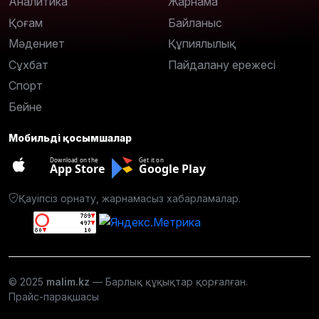
Аналитика
Жарнама
Қоғам
Байланыс
Мәдениет
Құпиялылық
Сұхбат
Пайдалану ережесі
Спорт
Бейне
Мобильді қосымшалар
Download on the
Get it on
App Store
Google Play
Қауіпсіз орнату, жарнамасыз хабарламалар.
© 2025
malim.kz
— Барлық құқықтар қорғалған.
Прайс-парақшасы