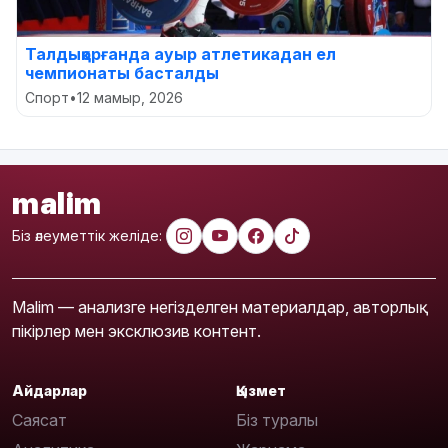
Талдықорғанда ауыр атлетикадан ел
чемпионаты басталды
Спорт
•
12 мамыр, 2026
malim
Біз әлеуметтік желіде:
Malim — анализге негізделген материалдар, авторлық
пікірлер мен эксклюзив контент.
Айдарлар
Қызмет
Саясат
Біз туралы