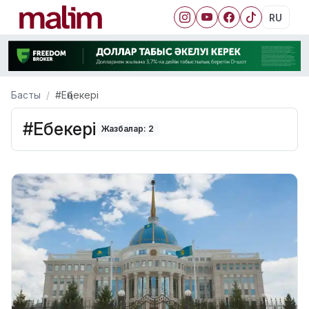
RU
Басты
#Еңбекері
#Еңбекері
Жазбалар: 2