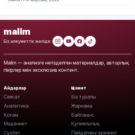
malim
Біз әлеуметтік желіде:
Malim — анализге негізделген материалдар, авторлық
пікірлер мен эксклюзив контент.
Айдарлар
Қызмет
Саясат
Біз туралы
Аналитика
Жарнама
Қоғам
Байланыс
Мәдениет
Құпиялылық
Сұхбат
Пайдалану ережесі