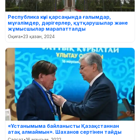
Республика күні қарсаңында ғалымдар,
мұғалімдер, дәрігерлер, құтқарушылар және
жұмысшылар марапатталды
Оқиға
•
23 қазан, 2024
«Ұстанымыма байланысты Қазақстаннан
атақ алмаймын». Шаханов сертінен тайды
Саясат
•
16 маусым, 2022