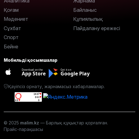
Аналитика
Жарнама
Қоғам
Байланыс
Мәдениет
Құпиялылық
Сұхбат
Пайдалану ережесі
Спорт
Бейне
Мобильді қосымшалар
Download on the
Get it on
App Store
Google Play
Қауіпсіз орнату, жарнамасыз хабарламалар.
© 2025
malim.kz
— Барлық құқықтар қорғалған.
Прайс-парақшасы