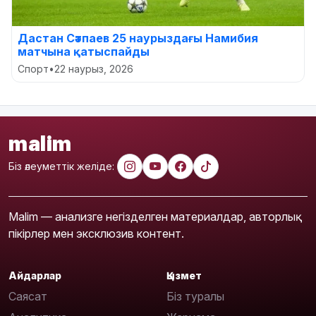
Дастан Сәтпаев 25 наурыздағы Намибия
матчына қатыспайды
Спорт
•
22 наурыз, 2026
malim
Біз әлеуметтік желіде:
Malim — анализге негізделген материалдар, авторлық
пікірлер мен эксклюзив контент.
Айдарлар
Қызмет
Саясат
Біз туралы