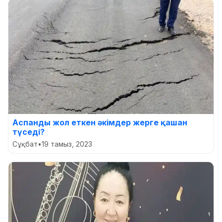
Аспанды жол еткен әкімдер жерге қашан
түседі?
Сұқбат
•
19 тамыз, 2023