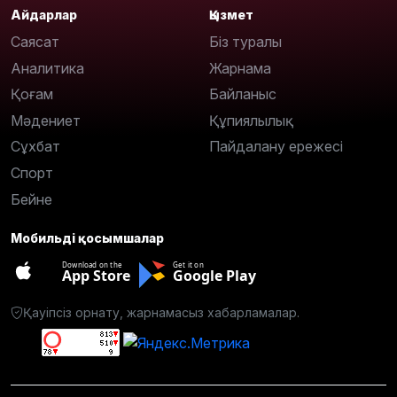
Айдарлар
Қызмет
Саясат
Біз туралы
Аналитика
Жарнама
Қоғам
Байланыс
Мәдениет
Құпиялылық
Сұхбат
Пайдалану ережесі
Спорт
Бейне
Мобильді қосымшалар
Download on the
Get it on
App Store
Google Play
Қауіпсіз орнату, жарнамасыз хабарламалар.