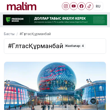
RU
Басты
#ГүлтасҚұрманбай
#ГүлтасҚұрманбай
Жазбалар: 4