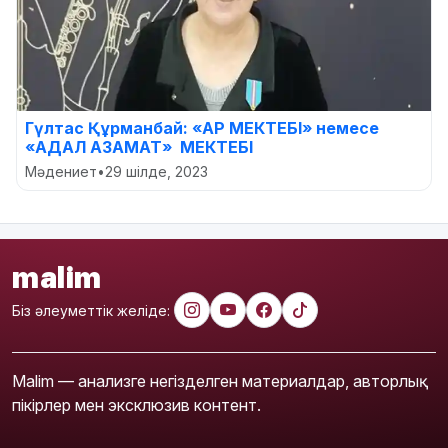
Гүлтас Құрманбай: «АР МЕКТЕБІ» немесе
«АДАЛ АЗАМАТ» МЕКТЕБІ
Мәдениет
•
29 шілде, 2023
malim
Біз әлеуметтік желіде:
Malim — анализге негізделген материалдар, авторлық
пікірлер мен эксклюзив контент.