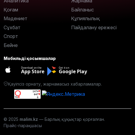
Аналитика
Жарнама
Қоғам
Байланыс
Мәдениет
Құпиялылық
Сұхбат
Пайдалану ережесі
Спорт
Бейне
Мобильді қосымшалар
Download on the
Get it on
App Store
Google Play
Қауіпсіз орнату, жарнамасыз хабарламалар.
© 2025
malim.kz
— Барлық құқықтар қорғалған.
Прайс-парақшасы