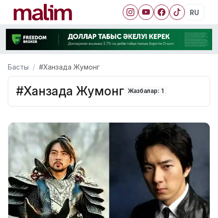
RU
Басты
#Ханзада Жумонг
#Ханзада Жумонг
Жазбалар: 1