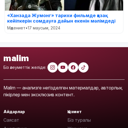
«Ханзада Жумонг» тарихи фильмде қазақ
кейіпкерін сомдауға дайын екенін мәлімдеді
Мәдениет
•
17 маусым, 2024
malim
Біз әлеуметтік желіде:
Malim — анализге негізделген материалдар, авторлық
пікірлер мен эксклюзив контент.
Айдарлар
Қызмет
Саясат
Біз туралы