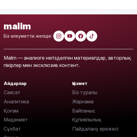
malim
Біз әлеуметтік желіде:
Malim — анализге негізделген материалдар, авторлық
пікірлер мен эксклюзив контент.
Айдарлар
Қызмет
Саясат
Біз туралы
Аналитика
Жарнама
Қоғам
Байланыс
Мәдениет
Құпиялылық
Сұхбат
Пайдалану ережесі