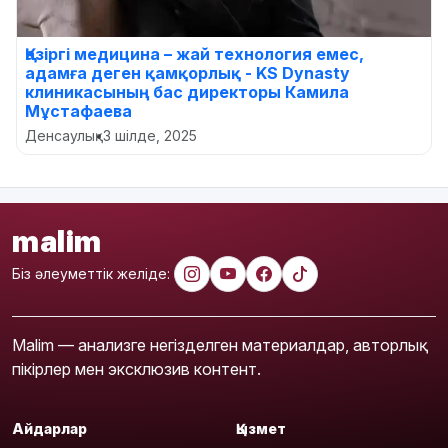
Қазіргі медицина – жай технология емес,
адамға деген қамқорлық - KS Dynasty
клиникасының бас директоры Камила
Мұстафаева
Денсаулық
•
3 шілде, 2025
malim
Біз әлеуметтік желіде:
Malim — анализге негізделген материалдар, авторлық
пікірлер мен эксклюзив контент.
Айдарлар
Қызмет