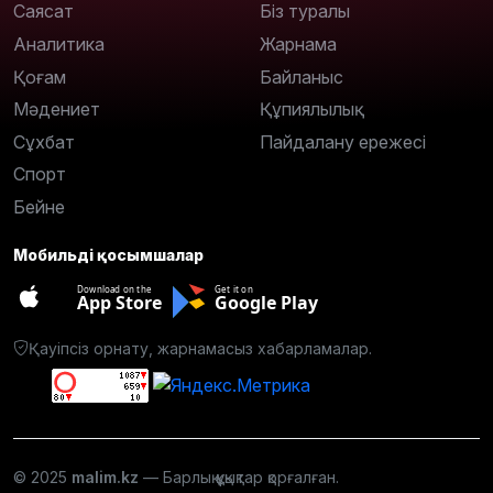
Саясат
Біз туралы
Аналитика
Жарнама
Қоғам
Байланыс
Мәдениет
Құпиялылық
Сұхбат
Пайдалану ережесі
Спорт
Бейне
Мобильді қосымшалар
Download on the
Get it on
App Store
Google Play
Қауіпсіз орнату, жарнамасыз хабарламалар.
© 2025
malim.kz
— Барлық құқықтар қорғалған.