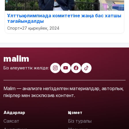
Ұлттық олимпиада комитетіне жаңа бас хатшы
тағайындалды
Спорт
•
27 қыркүйек, 2024
malim
Біз әлеуметтік желіде:
Malim — анализге негізделген материалдар, авторлық
пікірлер мен эксклюзив контент.
Айдарлар
Қызмет
Саясат
Біз туралы