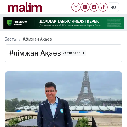
RU
Басты
#Әлімжан Ақаев
#Әлімжан Ақаев
Жазбалар: 1