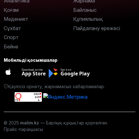
Аналитика
Жарнама
Қоғам
Байланыс
Мәдениет
Құпиялылық
Сұхбат
Пайдалану ережесі
Спорт
Бейне
Мобильді қосымшалар
Download on the
Get it on
App Store
Google Play
Қауіпсіз орнату, жарнамасыз хабарламалар.
© 2025
malim.kz
— Барлық құқықтар қорғалған.
Прайс-парақшасы