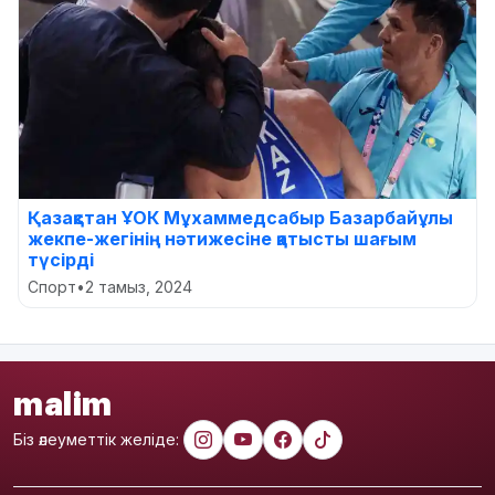
Қазақстан ҰОК Мұхаммедсабыр Базарбайұлы
жекпе-жегінің нәтижесіне қатысты шағым
түсірді
Спорт
•
2 тамыз, 2024
malim
Біз әлеуметтік желіде: