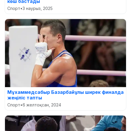
көш бастады
Спорт
•
3 наурыз, 2025
Мұхаммедсабыр Базарбайұлы ширек финалда
жеңіліс тапты
Спорт
•
6 желтоқсан, 2024