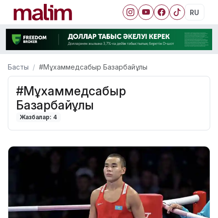
RU
Басты
#Мұхаммедсабыр Базарбайұлы
#Мұхаммедсабыр
Базарбайұлы
Жазбалар: 4