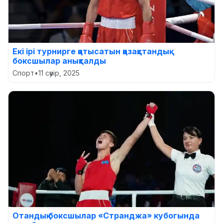
Екі ірі турнирге қатысатын қазақстандық
боксшылар анықталды
Спорт
•
11 сәуір, 2025
Отандық боксшылар «Странджа» кубогында