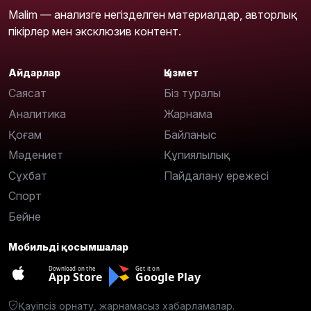
Malim — анализге негізделген материалдар, авторлық
пікірлер мен эксклюзив контент.
Айдарлар
Қызмет
Саясат
Біз туралы
Аналитика
Жарнама
Қоғам
Байланыс
Мәдениет
Құпиялылық
Сұхбат
Пайдалану ережесі
Спорт
Бейне
Мобильді қосымшалар
Download on the
Get it on
App Store
Google Play
Қауіпсіз орнату, жарнамасыз хабарламалар.