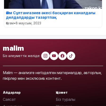
Әкім Сұлтанғазиев әкесі басқарған каналдағы
делдалдарды тазартпақ
Қоғам
•
8 маусым, 2023
malim
Біз әлеуметтік желіде:
Malim — анализге негізделген материалдар, авторлық
пікірлер мен эксклюзив контент.
Айдарлар
Қызмет
Саясат
Біз туралы