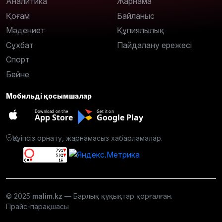
Аналитика
Жарнама
Қоғам
Байланыс
Мәдениет
Құпиялылық
Сұхбат
Пайдалану ережесі
Спорт
Бейне
Мобильді қосымшалар
Download on the
Get it on
App Store
Google Play
Қауіпсіз орнату, жарнамасыз хабарламалар.
© 2025
malim.kz
— Барлық құқықтар қорғалған.
Прайс-парақшасы