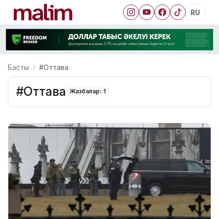
RU
Басты
#Оттава
#Оттава
Жазбалар: 1