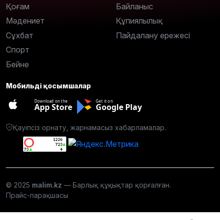
Қоғам
Байланыс
Мәдениет
Құпиялылық
Сұхбат
Пайдалану ережесі
Спорт
Бейне
Мобильді қосымшалар
Download on the
Get it on
App Store
Google Play
Қауіпсіз орнату, жарнамасыз хабарламалар.
© 2025
malim.kz
— Барлық құқықтар қорғалған.
Прайс-парақшасы