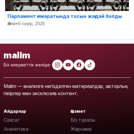
Парламент ғимаратында тосын жағдай болды
Әлем
•
6 сәуір, 2025
malim
Біз әлеуметтік желіде:
Malim — анализге негізделген материалдар, авторлық
пікірлер мен эксклюзив контент.
Айдарлар
Қызмет
Саясат
Біз туралы
Аналитика
Жарнама