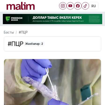
RU
Басты
#ПЦР
#ПЦР
Жазбалар: 2