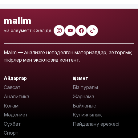
malim
Біз әлеуметтік желіде:
Malim — анализге негізделген материалдар, авторлық
пікірлер мен эксклюзив контент.
Айдарлар
Қызмет
Саясат
Біз туралы
Аналитика
Жарнама
Қоғам
Байланыс
Мәдениет
Құпиялылық
Сұхбат
Пайдалану ережесі
Спорт