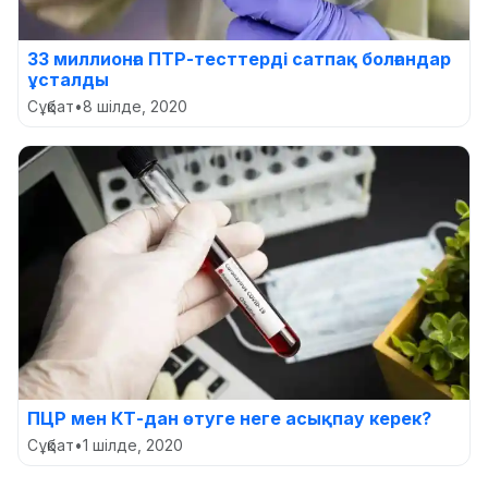
33 миллионға ПТР-тесттерді сатпақ болғандар
ұсталды
Сұқбат
•
8 шілде, 2020
ПЦР мен КТ-дан өтуге неге асықпау керек?
Сұқбат
•
1 шілде, 2020