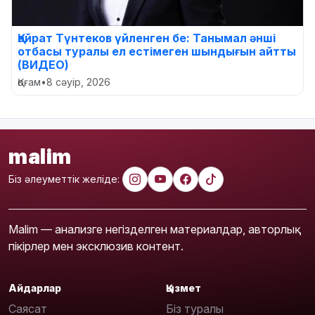
Қайрат Түнтеков үйленген бе: Танымал әнші
отбасы туралы ел естімеген шындығын айтты
(ВИДЕО)
Қоғам
•
8 сәуір, 2026
malim
Біз әлеуметтік желіде:
Malim — анализге негізделген материалдар, авторлық
пікірлер мен эксклюзив контент.
Айдарлар
Қызмет
Саясат
Біз туралы