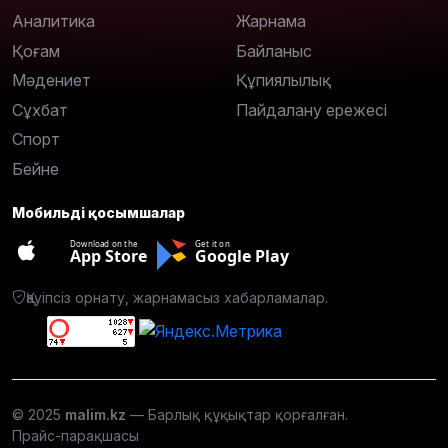
Аналитика
Жарнама
Қоғам
Байланыс
Мәдениет
Құпиялылық
Сұхбат
Пайдалану ережесі
Спорт
Бейне
Мобильді қосымшалар
Download on the
Get it on
App Store
Google Play
Қауіпсіз орнату, жарнамасыз хабарламалар.
© 2025
malim.kz
— Барлық құқықтар қорғалған.
Прайс-парақшасы