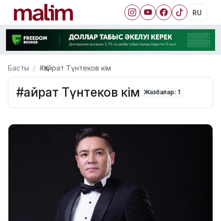
RU
Басты
#Қайрат Түнтеков кім
#Қайрат Түнтеков кім
Жазбалар: 1