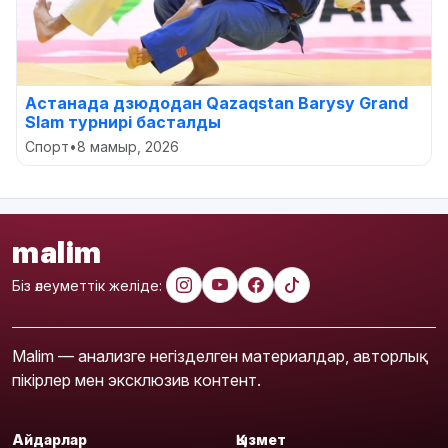
Астанада дзюдодан Qazaqstan Barysy Grand
Slam турнирі басталды
Спорт
•
8 мамыр, 2026
malim
Біз әлеуметтік желіде:
Malim — анализге негізделген материалдар, авторлық
пікірлер мен эксклюзив контент.
Айдарлар
Қызмет