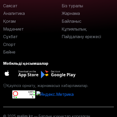
Саясат
Біз туралы
Аналитика
Жарнама
Қоғам
Байланыс
Мәдениет
Құпиялылық
Сұхбат
Пайдалану ережесі
Спорт
Бейне
Мобильді қосымшалар
Download on the
Get it on
App Store
Google Play
Қауіпсіз орнату, жарнамасыз хабарламалар.
© 2025
malim.kz
— Барлық құқықтар қорғалған.