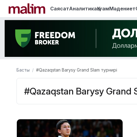
Саясат
Аналитика
Қоғам
Мәдениет
Басты
#Qazaqstan Barysy Grand Slam турнирі
#Qazaqstan Barysy Grand 