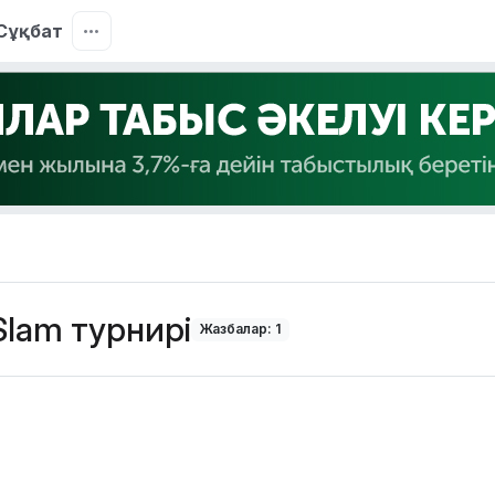
Сұқбат
Slam турнирі
Жазбалар: 1