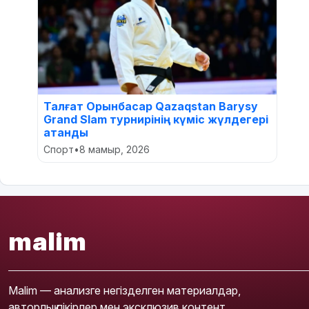
Талғат Орынбасар Qazaqstan Barysy
Grand Slam турнирінің күміс жүлдегері
атанды
Спорт
•
8 мамыр, 2026
malim
Malim — анализге негізделген материалдар,
авторлық пікірлер мен эксклюзив контент.