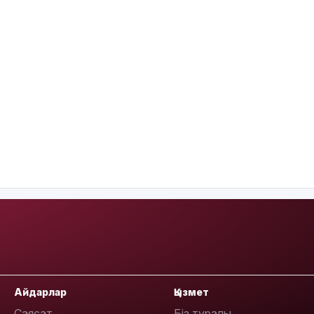
Айдарлар
Қызмет
Саясат
Біз туралы