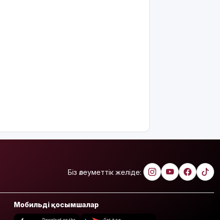
Біз әлеуметтік желіде:
Мобильді қосымшалар
Download on the
Get it on