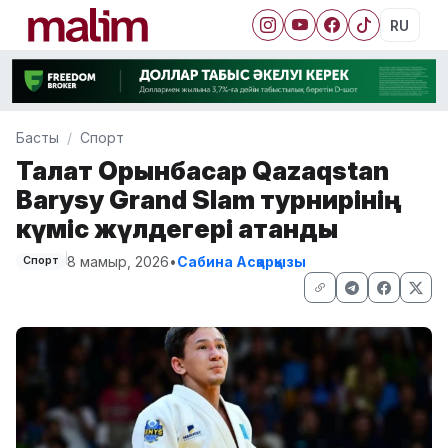
RU
Басты
Спорт
Талғат Орынбасар Qazaqstan
Barysy Grand Slam турнирінің
күміс жүлдегері атанды
8 мамыр, 2026
•
Сабина Асқарқызы
Спорт