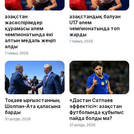
Қазақстан
Қазақстандық балуан
жасөспірімдер
U17 әлем
құрамасы әлем
чемпионатында топ
чемпионатында екі
жарды
алтын медаль жеңіп
1 тамыз, 2026
алды
1 тамыз, 2026
Тоқаев Қырғызстанның
«Дастан Сатпаев
Шолпан-Ата қаласына
эффектісі»: Қазақстан
барды
футболында құбылыс
пайда болды ма?
31 шілде, 2026
31 шілде, 2026