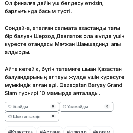
Ол финалға дейін үш белдесу өткізіп,
барлығында басым түсті.
Сондай-ақ, аталған салмақта қазақстандық тағы
бір балуан Шерзод Давлатов қола жүлде үшін
күресте отандасы Мағжан Шамшадинді қапы
қалдырды.
Айта кетейік, бүгін татамиге шыққан Қазақстан
балуандарының алтауы жүлде үшін күресуге
мүмкіндік алған еді. Qazaqstan Barysy Grand
Slam турнирі 10 мамырда аяқталады.
🤍 Ұнайды
😞 Ұнамайды
0
0
😡 Шектен шыққан
0
#Қазақстан
#Астана
#дзюдо
#қоғам