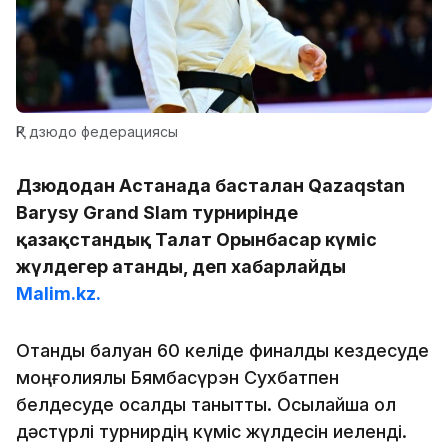
ҚР дзюдо федерациясы
Дзюдодан Астанада басталған Qazaqstan
Barysy Grand Slam турнирінде
қазақстандық Талғат Орынбасар күміс
жүлдегер атанды, деп хабарлайды
Malim.kz.
Отандық балуан 60 келіде финалдық кездесуде
моңғолиялық Бямбасүрэн Сухбатпен
белдесуде осалдық танытты. Осылайша ол
дәстүрлі турнирдің күміс жүлдесін иеленді.