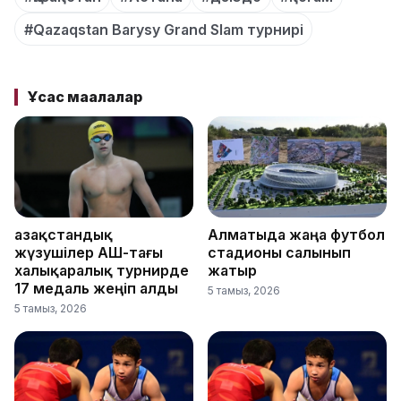
#Qazaqstan Barysy Grand Slam турнирі
Ұқсас мақалалар
Қазақстандық
Алматыда жаңа футбол
жүзушілер АҚШ-тағы
стадионы салынып
халықаралық турнирде
жатыр
17 медаль жеңіп алды
5 тамыз, 2026
5 тамыз, 2026