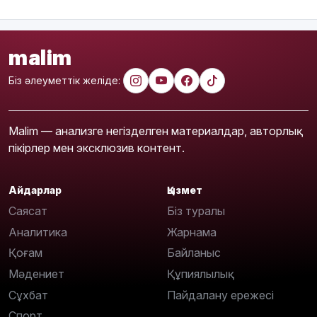
malim
Біз әлеуметтік желіде:
Malim — анализге негізделген материалдар, авторлық
пікірлер мен эксклюзив контент.
Айдарлар
Қызмет
Саясат
Біз туралы
Аналитика
Жарнама
Қоғам
Байланыс
Мәдениет
Құпиялылық
Сұхбат
Пайдалану ережесі
Спорт