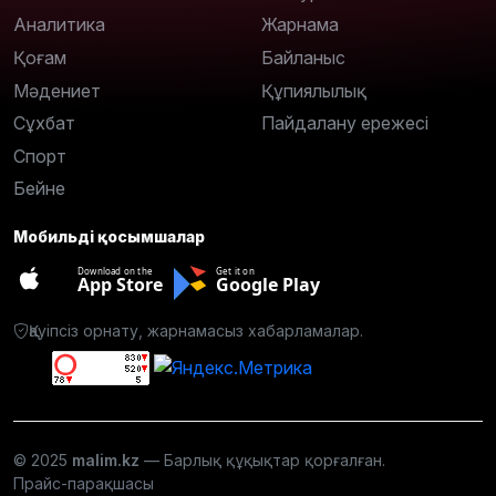
Аналитика
Жарнама
Қоғам
Байланыс
Мәдениет
Құпиялылық
Сұхбат
Пайдалану ережесі
Спорт
Бейне
Мобильді қосымшалар
Download on the
Get it on
App Store
Google Play
Қауіпсіз орнату, жарнамасыз хабарламалар.
© 2025
malim.kz
— Барлық құқықтар қорғалған.
Прайс-парақшасы