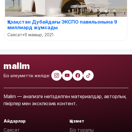
Қазақстан Дубайдағы ЭКСПО павильонына 9
миллиард жұмсады
Саясат
•
6 мамыр, 2021
malim
Біз әлеуметтік желіде:
Malim — анализге негізделген материалдар, авторлық
пікірлер мен эксклюзив контент.
Айдарлар
Қызмет
Саясат
Біз туралы