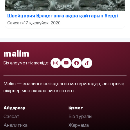
Швейцария Қазақстанға ақша қайтарып берді
Саясат
•
17 қыркүйек, 2020
malim
Біз әлеуметтік желіде:
Malim — анализге негізделген материалдар, авторлық
пікірлер мен эксклюзив контент.
Айдарлар
Қызмет
Саясат
Біз туралы
Аналитика
Жарнама