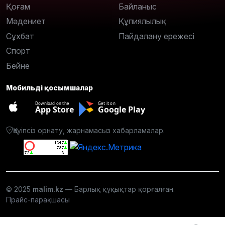
Қоғам
Байланыс
Мәдениет
Құпиялылық
Сұхбат
Пайдалану ережесі
Спорт
Бейне
Мобильді қосымшалар
Download on the
Get it on
App Store
Google Play
Қауіпсіз орнату, жарнамасыз хабарламалар.
© 2025
malim.kz
— Барлық құқықтар қорғалған.
Прайс-парақшасы