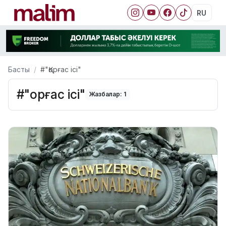
RU
Басты
#"Қорғас ісі"
#"Қорғас ісі"
Жазбалар: 1