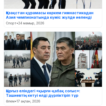
Қазақстан құрамасы көркем гимнастикадан
Азия чемпионатында күміс жүлде иеленді
Спорт
•
24 мамыр, 2026
Қырғыз еліндегі «қырғи-қабақ соғыс»:
Ташиевтің кетуі елді дүрліктіріп тұр
Әлем
•
17 ақпан, 2026