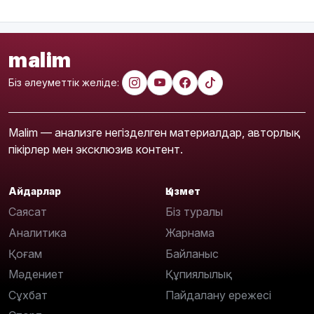
malim
Біз әлеуметтік желіде:
Malim — анализге негізделген материалдар, авторлық
пікірлер мен эксклюзив контент.
Айдарлар
Қызмет
Саясат
Біз туралы
Аналитика
Жарнама
Қоғам
Байланыс
Мәдениет
Құпиялылық
Сұхбат
Пайдалану ережесі