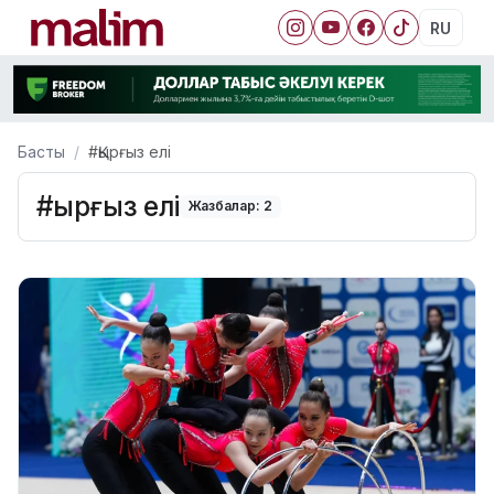
RU
Басты
#Қырғыз елі
#Қырғыз елі
Жазбалар: 2