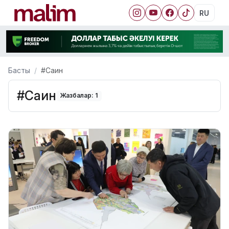
RU
Басты
#Саин
#Саин
Жазбалар: 1