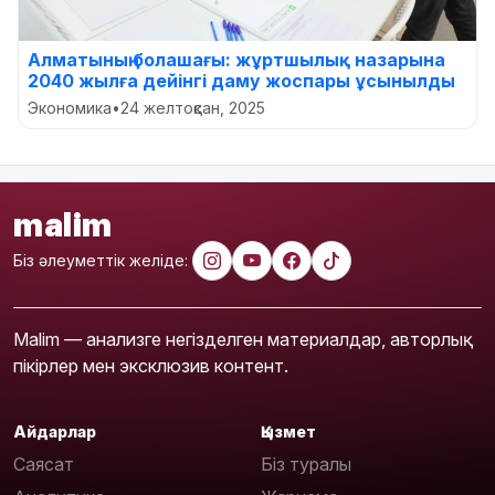
Алматының болашағы: жұртшылық назарына
2040 жылға дейінгі даму жоспары ұсынылды
Экономика
•
24 желтоқсан, 2025
malim
Біз әлеуметтік желіде:
Malim — анализге негізделген материалдар, авторлық
пікірлер мен эксклюзив контент.
Айдарлар
Қызмет
Саясат
Біз туралы