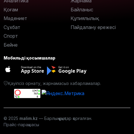
Аналитика
Жарнама
Қоғам
Байланыс
Мәдениет
Құпиялылық
Сұхбат
Пайдалану ережесі
Спорт
Бейне
Мобильді қосымшалар
Download on the
Get it on
App Store
Google Play
Қауіпсіз орнату, жарнамасыз хабарламалар.
© 2025
malim.kz
— Барлық құқықтар қорғалған.
Прайс-парақшасы