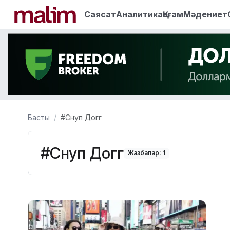
Саясат
Аналитика
Қоғам
Мәдениет
Басты
#Снуп Догг
#Снуп Догг
Жазбалар: 1