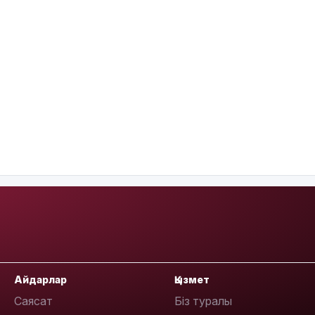
Айдарлар
Қызмет
Саясат
Біз туралы