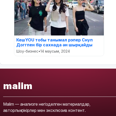
КешYOU тобы танымал рэпер Снуп
Доггпен бір сахнада ән шырқайды
Шоу-бизнес
•
14 маусым, 2024
malim
Malim — анализге негізделген материалдар,
авторлық пікірлер мен эксклюзив контент.