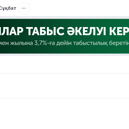
Сұқбат