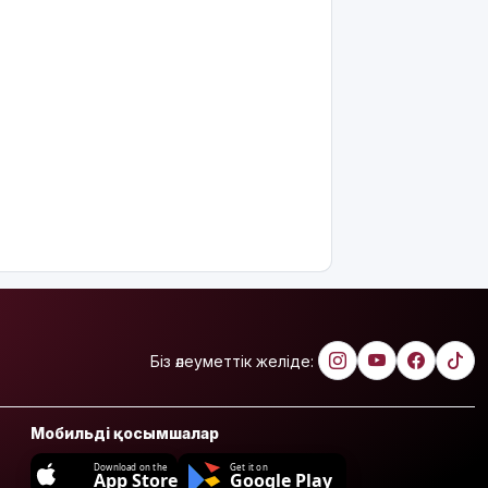
Біз әлеуметтік желіде:
Мобильді қосымшалар
Download on the
Get it on
App Store
Google Play