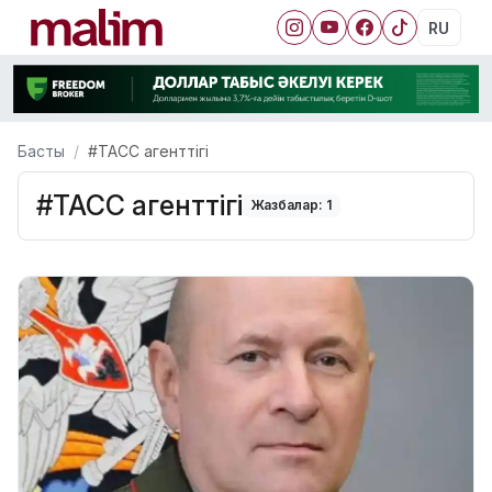
RU
Басты
#ТАСС агенттігі
#ТАСС агенттігі
Жазбалар: 1