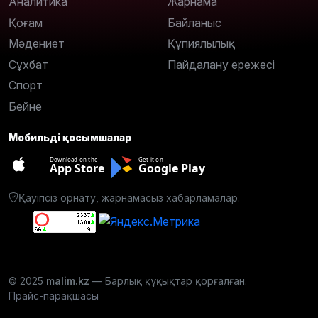
Аналитика
Жарнама
Қоғам
Байланыс
Мәдениет
Құпиялылық
Сұхбат
Пайдалану ережесі
Спорт
Бейне
Мобильді қосымшалар
Download on the
Get it on
App Store
Google Play
Қауіпсіз орнату, жарнамасыз хабарламалар.
© 2025
malim.kz
— Барлық құқықтар қорғалған.
Прайс-парақшасы