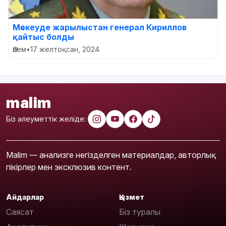
Мәскеуде жарылыстан генерал Кириллов
қайтыс болды
Әлем
•
17 желтоқсан, 2024
malim
Біз әлеуметтік желіде:
Malim — анализге негізделген материалдар, авторлық
пікірлер мен эксклюзив контент.
Айдарлар
Қызмет
Саясат
Біз туралы