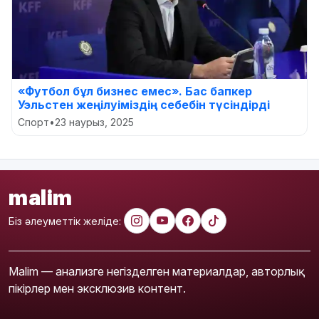
«Футбол бұл бизнес емес». Бас бапкер
Уэльстен жеңілуіміздің себебін түсіндірді
Спорт
•
23 наурыз, 2025
malim
Біз әлеуметтік желіде:
Malim — анализге негізделген материалдар, авторлық
пікірлер мен эксклюзив контент.