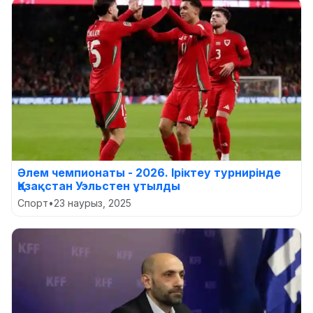
Әлем чемпионаты - 2026. Іріктеу турнирінде
Қазақстан Уэльстен ұтылды
Спорт
•
23 наурыз, 2025