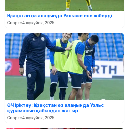
Қазақстан өз алаңында Уэльске есе жіберді
Спорт
•
4 қыркүйек, 2025
ӘЧ іріктеу: Қазақстан өз алаңында Уэльс
құрамасын қабылдап жатыр
Спорт
•
4 қыркүйек, 2025