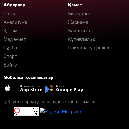
Айдарлар
Қызмет
Саясат
Біз туралы
Аналитика
Жарнама
Қоғам
Байланыс
Мәдениет
Құпиялылық
Сұхбат
Пайдалану ережесі
Спорт
Бейне
Мобильді қосымшалар
Download on the
Get it on
App Store
Google Play
Қауіпсіз орнату, жарнамасыз хабарламалар.