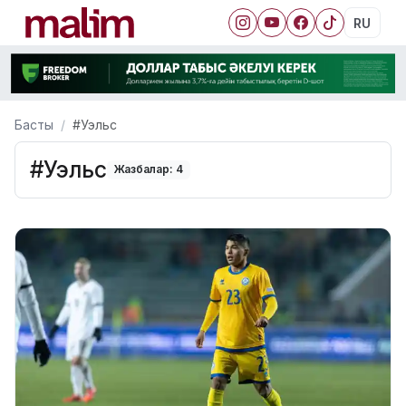
RU
Басты
#Уэльс
#Уэльс
Жазбалар: 4