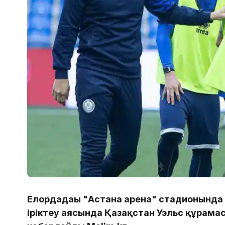
Елордадағы "Астана арена" стадионында
іріктеу аясында Қазақстан Уэльс құрама