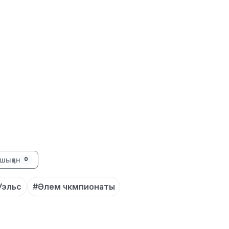
13:08
12:35
шыққан
0
Уэльс
#Әлем чкмпионаты
12:17