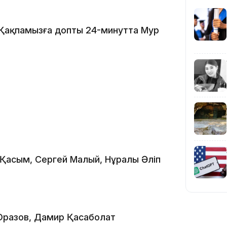
. Қақпамызға допты 24-минутта Мур
14:10
 Қасым, Сергей Малый, Нұралы Әліп
13:14
Оразов, Дамир Қасаболат