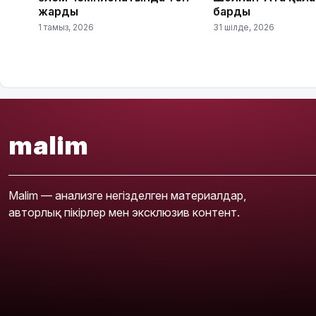
жарды
барды
1 тамыз, 2026
31 шілде, 2026
malim
Malim — анализге негізделген материалдар,
авторлық пікірлер мен эксклюзив контент.