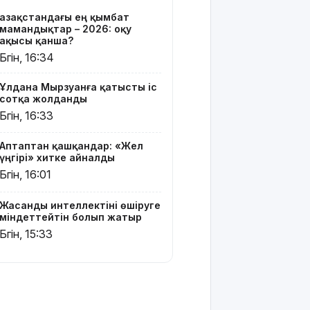
Белгілі
Қазақстандағы ең қымбат
блогер
мамандықтар – 2026: оқу
Астанада
ақысы қанша?
былапыт
Бүгін, 16:34
сөз
айтқаны
Ұлдана Мырзуанға қатысты іс
үшін
сотқа жолданды
қамауға
Бүгін, 16:33
алынды
Аптаптан қашқандар: «Жел
Мектеп
үңгірі» хитке айналды
оқушылары
Бүгін, 16:01
енді БЖБ
мен ТЖБ
тапсыра
Жасанды интеллектіні өшіруге
ма:
міндеттейтін болып жатыр
Министрлік
Бүгін, 15:33
көп
талқыланған
мәселеге
нүкте
қойды