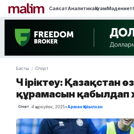
Саясат
Аналитика
Қоғам
Мәдениет
Басты
Спорт
ӘЧ іріктеу: Қазақстан 
құрамасын қабылдап
4 қыркүйек, 2025
•
Арман Қайыпхан
Спорт