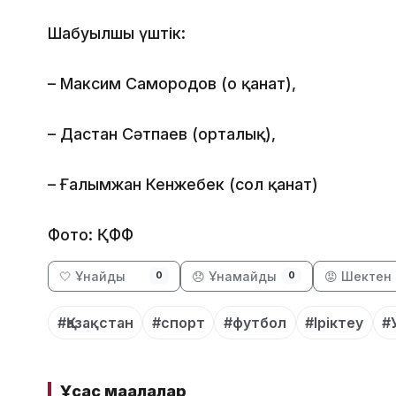
Шабуылшы үштік:
– Максим Самородов (оң қанат),
– Дастан Сәтпаев (орталық),
– Ғалымжан Кенжебек (сол қанат)
Фото: ҚФФ
🤍 Ұнайды
😞 Ұнамайды
😡 Шектен 
0
0
#Қазақстан
#спорт
#футбол
#Іріктеу
#
Ұқсас мақалалар