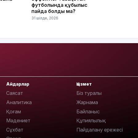
футболында құбылыс
пайда болды ма?
31 шілде, 2026
10:35
Айдарлар
Қызмет
Саясат
Біз туралы
10:25
Аналитика
Жарнама
Қоғам
Байланыс
Мәдениет
Құпиялылық
Сұхбат
Пайдалану ережесі