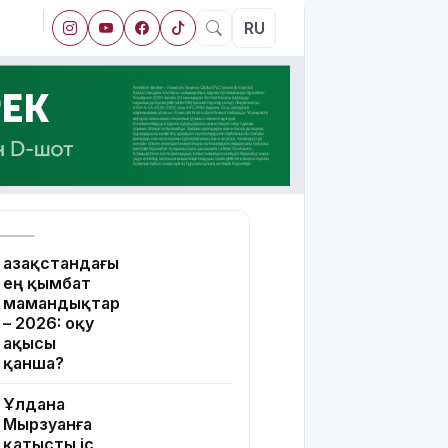
RU
Қазақстандағы
ең қымбат
мамандықтар
– 2026: оқу
ақысы
қанша?
Ұлдана
Мырзуанға
қатысты іс