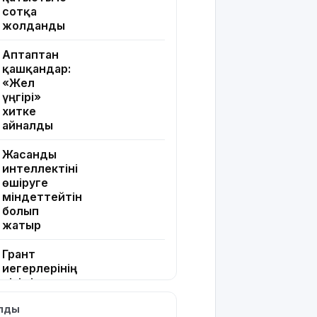
сотқа
жолданды
Аптаптан
қашқандар:
«Жел
үңгірі»
хитке
айналды
Жасанды
интеллектіні
өшіруге
міндеттейтін
болып
жатыр
Грант
иегерлерінің
тізімі
шықты
ылды