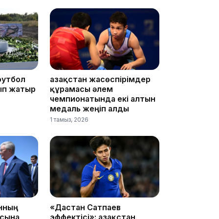
11:23
футбол
Қазақстан жасөспірімдер
ып жатыр
құрамасы әлем
чемпионатында екі алтын
медаль жеңіп алды
11:20
1 тамыз, 2026
10:53
анның
«Дастан Сатпаев
асына
эффектісі»: Қазақстан