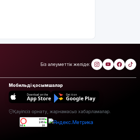
пайдалы"
деп жатыр
Атырауда
ер адам 12
жастағы
қызды
алкогольге
жұмсап,
зорламақ
Біз әлеуметтік желіде:
болған
Жапонияда
Мобильді қосымшалар
жойқын
тайфун:
Download on the
Get it on
App Store
Google Play
жүздеген
рейс
тоқтатылды
Қауіпсіз орнату, жарнамасыз хабарламалар.
Испанияның
Сеута
қаласына