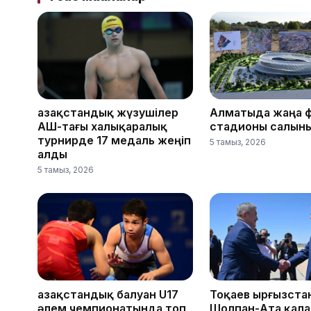
Қазақстандық жүзушілер
Алматыда жаңа 
АҚШ-тағы халықаралық
стадионы салын
турнирде 17 медаль жеңіп
5 тамыз, 2026
алды
5 тамыз, 2026
Қазақстандық балуан U17
Тоқаев Қырғызст
әлем чемпионатында топ
Шолпан-Ата қал