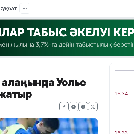
Сұқбат
өз алаңында Уэльс
 жатыр
16:34
16:33