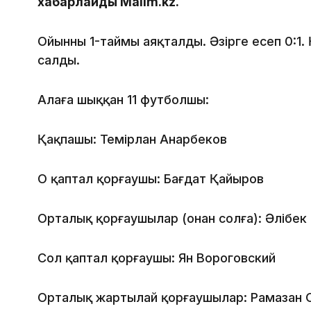
хабарлайды Malim.kz.
Ойынның 1-таймы аяқталды. Әзірге есеп 0:1
салды.
Алаңға шыққан 11 футболшы:
Қақпашы: Темірлан Анарбеков
Оң қаптал қорғаушы: Бағдат Қайыров
Орталық қорғаушылар (оңнан солға): Әлібек
Сол қаптал қорғаушы: Ян Вороговский
Орталық жартылай қорғаушылар: Рамазан 