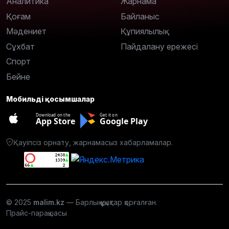
Аналитика
Жарнама
Қоғам
Байланыс
Мәдениет
Құпиялылық
Сұхбат
Пайдалану ережесі
Спорт
Бейне
Мобильді қосымшалар
Download on the
Get it on
App Store
Google Play
Қауіпсіз орнату, жарнамасыз хабарламалар.
© 2025
malim.kz
— Барлық құқықтар қорғалған.
Прайс-парақшасы