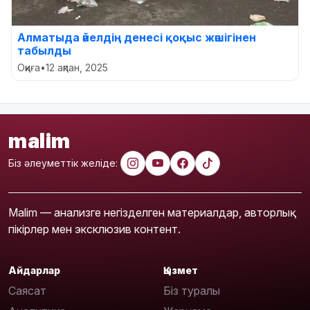
Алматыда әйелдің денесі қоқыс жәшігінен
табылды
Оқиға
•
12 ақпан, 2025
malim
Біз әлеуметтік желіде:
Malim — анализге негізделген материалдар, авторлық
пікірлер мен эксклюзив контент.
Айдарлар
Қызмет
Саясат
Біз туралы