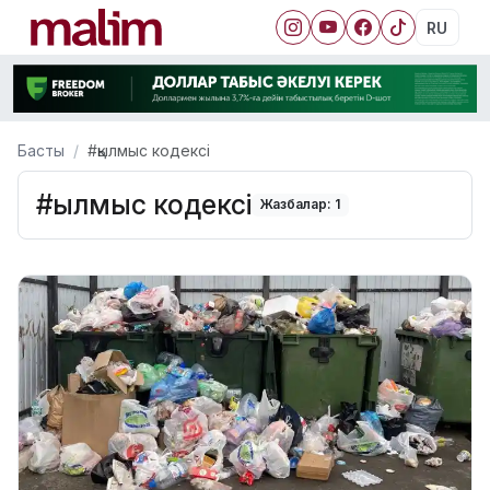
RU
Басты
#қылмыс кодексі
#қылмыс кодексі
Жазбалар: 1