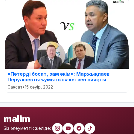
«Пәтерді босат, зам әкім»: Маржықпаев
Перуашевты «ұмытып» кеткен сияқты
Саясат
•
15 сәуір, 2022
malim
Біз әлеуметтік желіде: