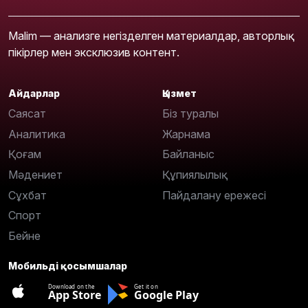
Malim — анализге негізделген материалдар, авторлық
пікірлер мен эксклюзив контент.
Айдарлар
Қызмет
Саясат
Біз туралы
Аналитика
Жарнама
Қоғам
Байланыс
Мәдениет
Құпиялылық
Сұхбат
Пайдалану ережесі
Спорт
Бейне
Мобильді қосымшалар
Download on the
Get it on
App Store
Google Play