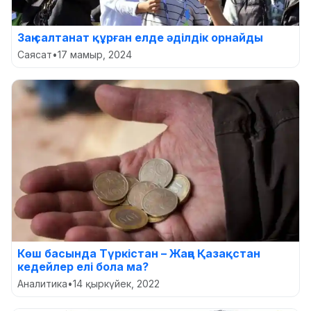
Заң салтанат құрған елде әділдік орнайды
Саясат
•
17 мамыр, 2024
Көш басында Түркістан – Жаңа Қазақстан
кедейлер елі бола ма?
Аналитика
•
14 қыркүйек, 2022