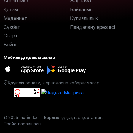
Аналитика
Жарнама
Қоғам
Байланыс
Мәдениет
Құпиялылық
Сұхбат
Пайдалану ережесі
Спорт
Бейне
Мобильді қосымшалар
Download on the
Get it on
App Store
Google Play
Қауіпсіз орнату, жарнамасыз хабарламалар.
© 2025
malim.kz
— Барлық құқықтар қорғалған.
Прайс-парақшасы