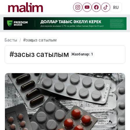
RU
Басты
#заңсыз сатылым
#заңсыз сатылым
Жазбалар: 1