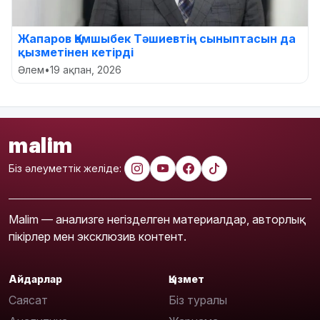
Жапаров Қамшыбек Тәшиевтің сыныптасын да
қызметінен кетірді
Әлем
•
19 ақпан, 2026
malim
Біз әлеуметтік желіде:
Malim — анализге негізделген материалдар, авторлық
пікірлер мен эксклюзив контент.
Айдарлар
Қызмет
Саясат
Біз туралы