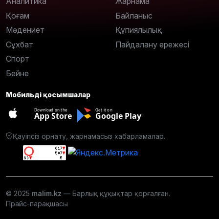
Аналитика
Жарнама
Қоғам
Байланыс
Мәдениет
Құпиялылық
Сұхбат
Пайдалану ережесі
Спорт
Бейне
Мобильді қосымшалар
Download on the
Get it on
App Store
Google Play
Қауіпсіз орнату, жарнамасыз хабарламалар.
© 2025
malim.kz
— Барлық құқықтар қорғалған.
Прайс-парақшасы