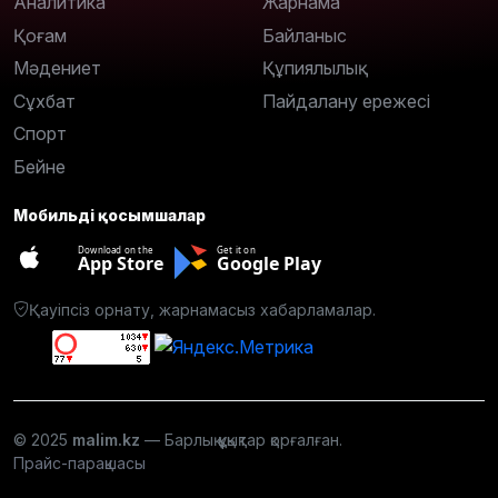
Аналитика
Жарнама
Қоғам
Байланыс
Мәдениет
Құпиялылық
Сұхбат
Пайдалану ережесі
Спорт
Бейне
Мобильді қосымшалар
Download on the
Get it on
App Store
Google Play
Қауіпсіз орнату, жарнамасыз хабарламалар.
© 2025
malim.kz
— Барлық құқықтар қорғалған.
Прайс-парақшасы