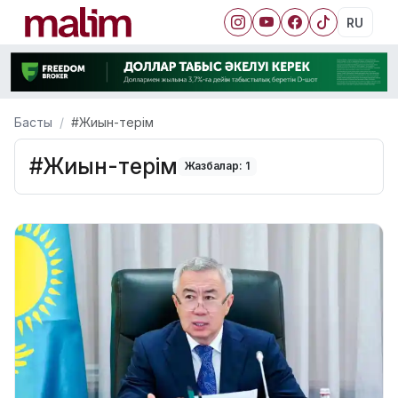
RU
Басты
#Жиын-терім
#Жиын-терім
Жазбалар: 1