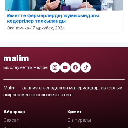
Үкіметте фермерлердің жұмысындағы
кедергілер талқыланды
Экономика
•
17 қыркүйек, 2024
malim
Біз әлеуметтік желіде:
Malim — анализге негізделген материалдар, авторлық
пікірлер мен эксклюзив контент.
Айдарлар
Қызмет
Саясат
Біз туралы