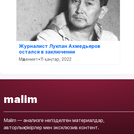
Журналист Лукпан Ахмедьяров
остался в заключении
Мәдениет
•
11 қаңтар, 2022
malim
Malim — анализге негізделген материалдар,
авторлық пікірлер мен эксклюзив контент.