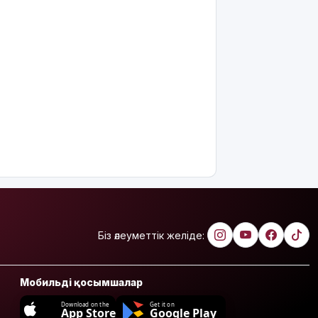
Біз әлеуметтік желіде:
Мобильді қосымшалар
Download on the
Get it on
App Store
Google Play