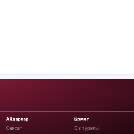
Айдарлар
Қызмет
Саясат
Біз туралы