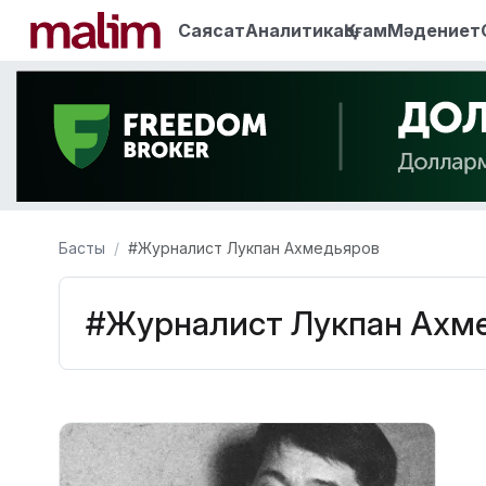
Саясат
Аналитика
Қоғам
Мәдениет
Басты
#Журналист Лукпан Ахмедьяров
#Журналист Лукпан Ахм