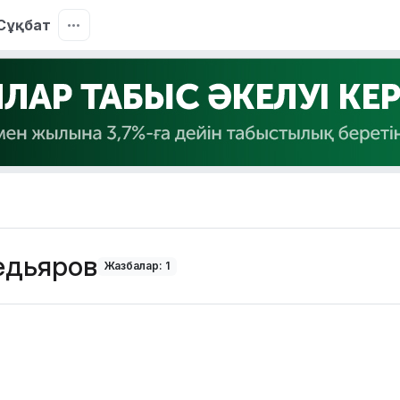
Сұқбат
едьяров
Жазбалар: 1