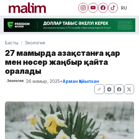
RU
Басты
Экология
27 мамырда Қазақстанға қар
мен нөсер жаңбыр қайта
оралады
26 мамыр, 2025
•
Арман Қайыпхан
Экология