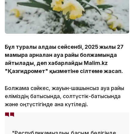
Бұл туралы алдағы сейсенбі, 2025 жылғы 27
мамырға арналған ауа райы болжамында
айтылады, деп хабарлайды Malim.kz
"Қазгидромет" қызметіне сілтеме жасап.
Болжамға сәйкес, жауын-шашынсыз ауа райы
еліміздің батысында, солтүстік-батысында
және оңтүстігінде ғана күтіледі.
"Республикамыздың басым бөлігінде