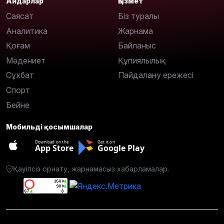
Айдарлар
Қызмет
Саясат
Біз туралы
Аналитика
Жарнама
Қоғам
Байланыс
Мәдениет
Құпиялылық
Сұхбат
Пайдалану ережесі
Спорт
Бейне
Мобильді қосымшалар
Download on the
Get it on
App Store
Google Play
Қауіпсіз орнату, жарнамасыз хабарламалар.