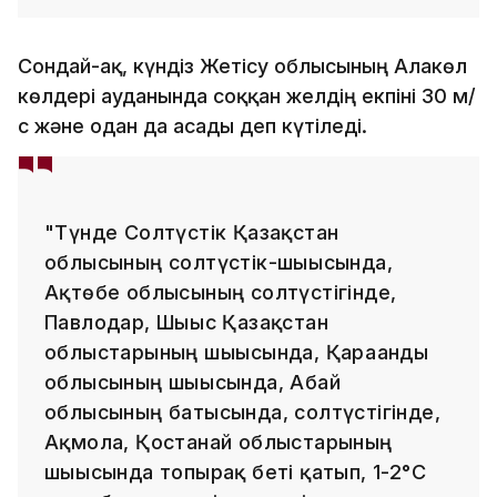
Сондай-ақ, күндіз Жетісу облысының Алакөл
көлдері ауданында соққан желдің екпіні 30 м/
с және одан да асады деп күтіледі.
"Түнде Солтүстік Қазақстан
облысының солтүстік-шығысында,
Ақтөбе облысының солтүстігінде,
Павлодар, Шығыс Қазақстан
облыстарының шығысында, Қарағанды
облысының шығысында, Абай
облысының батысында, солтүстігінде,
Ақмола, Қостанай облыстарының
шығысында топырақ беті қатып, 1-2°С