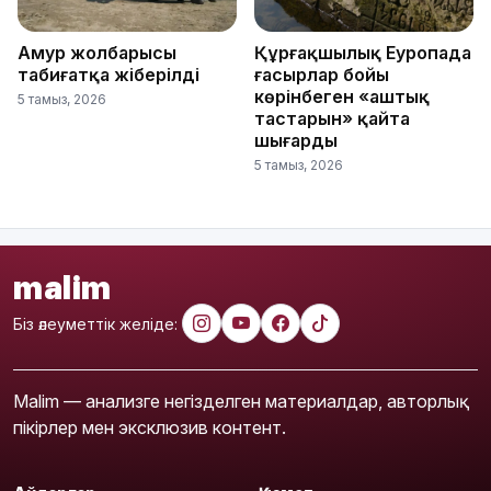
Амур жолбарысы
Құрғақшылық Еуропада
табиғатқа жіберілді
ғасырлар бойы
көрінбеген «аштық
5 тамыз, 2026
тастарын» қайта
шығарды
5 тамыз, 2026
malim
Біз әлеуметтік желіде:
Malim — анализге негізделген материалдар, авторлық
пікірлер мен эксклюзив контент.