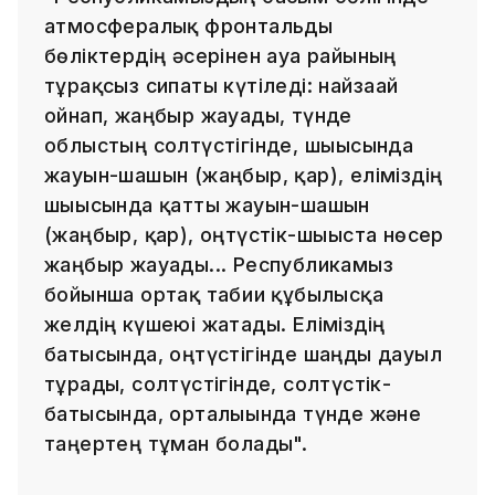
атмосфералық фронтальды
бөліктердің әсерінен ауа райының
тұрақсыз сипаты күтіледі: найзағай
ойнап, жаңбыр жауады, түнде
облыстың солтүстігінде, шығысында
жауын-шашын (жаңбыр, қар), еліміздің
шығысында қатты жауын-шашын
(жаңбыр, қар), оңтүстік-шығыста нөсер
жаңбыр жауады... Республикамыз
бойынша ортақ табиғи құбылысқа
желдің күшеюі жатады. Еліміздің
батысында, оңтүстігінде шаңды дауыл
тұрады, солтүстігінде, солтүстік-
батысында, орталығында түнде және
таңертең тұман болады".