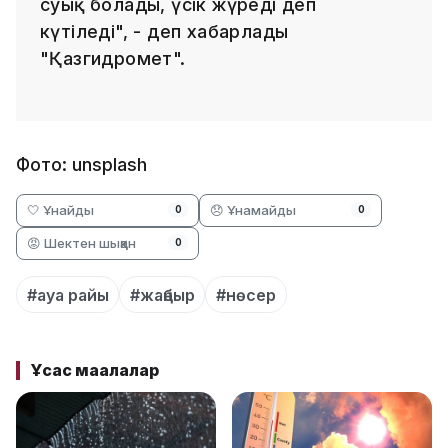
суық болады, үсік жүреді деп
күтіледі", - деп хабарлады
"Қазгидромет".
Фото: unsplash
🤍 Ұнайды
😞 Ұнамайды
0
0
😡 Шектен шыққан
0
#ауа райы
#жаңбыр
#нөсер
Ұқсас мақалалар