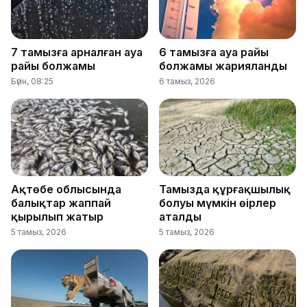
7 тамызға арналған ауа
6 тамызға ауа райы
райы болжамы
болжамы жарияланды
Бүгін, 08:25
6 тамыз, 2026
Ақтөбе облысында
Тамызда құрғақшылық
балықтар жаппай
болуы мүмкін өңірлер
қырылып жатыр
аталды
5 тамыз, 2026
5 тамыз, 2026