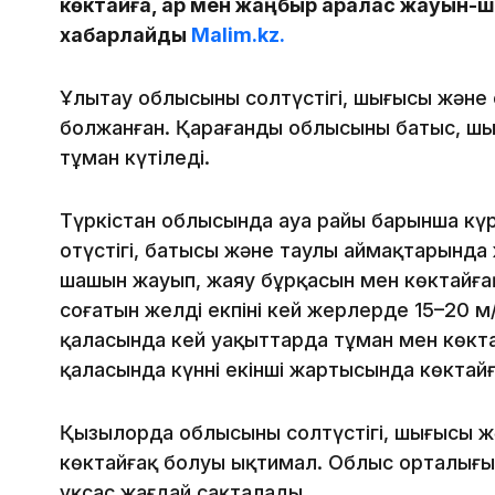
көктайғақ, қар мен жаңбыр аралас жауын-ш
хабарлайды
Malim.kz.
Ұлытау облысының солтүстігі, шығысы және о
болжанған. Қарағанды облысының батыс, шы
тұман күтіледі.
Түркістан облысында ауа райы барынша күрде
оңтүстігі, батысы және таулы аймақтарында
шашын жауып, жаяу бұрқасын мен көктайғақ
соғатын желдің екпіні кей жерлерде 15–20 
қаласында кей уақыттарда тұман мен көкта
қаласында күннің екінші жартысында көктайғ
Қызылорда облысының солтүстігі, шығысы 
көктайғақ болуы ықтимал. Облыс орталығы
ұқсас жағдай сақталады.