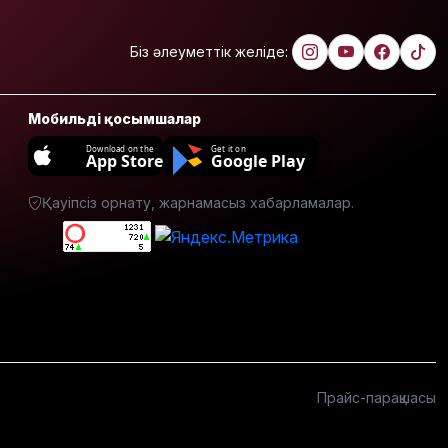
Мемлекеттік
білім
гранттарының
Біз әлеуметтік желіде:
басым
бөлігі қай
мамандықтарға
Мобильді қосымшалар
бөлінді?
Download on the
Get it on
App Store
Google Play
Қуандық
Бишімбаевтың
Қауіпсіз орнату, жарнамасыз хабарламалар.
анасы
бұрынғы
келінінен
25 млн
теңге
өндіріп
алмақ
Іздеуде
жүрген
Прайс-парақшасы
блогер
Қайсар