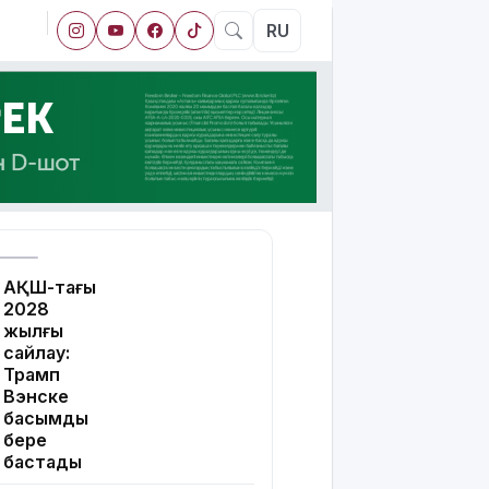
RU
АҚШ-тағы
2028
жылғы
сайлау:
Трамп
Вэнске
басымдық
бере
бастады