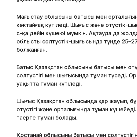
Маңғыстау облысының батысы мен орталығы
көктайғақ күтіледі. Шығыс және оңтүстік-шы
с-қа дейін күшеюі мүмкін. Ақтауда да жолд
облыстың солтүстік-шығысында түнде 25–27
болжанған.
Батыс Қазақстан облысының батысы мен оңтү
солтүстігі мен шығысында тұман түседі. Ор
уақытта тұман күтіледі.
Шығыс Қазақстан облысында қар жауып, бұрқа
оңтүстігі және орталығында тұман күшейед
таңертең тұман болады.
Қостанай облысының батысы мен солтүстігі