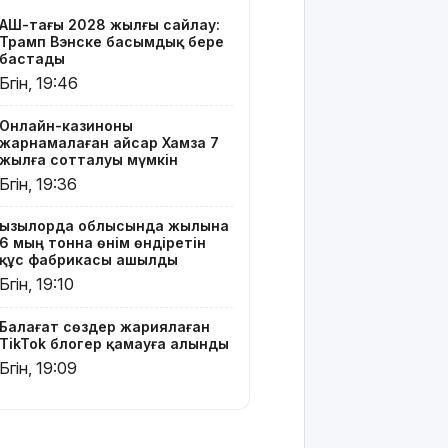
TikTok
АҚШ-тағы 2028 жылғы сайлау:
блогер
Трамп Вэнске басымдық бере
қамауға
бастады
алынды
Бүгін, 19:46
Құтқарушылар
Онлайн-казиноны
3,5 мың
жарнамалаған Қайсар Хамза 7
метр
жылға сотталуы мүмкін
биіктіктегі
Бүгін, 19:36
туристерге
көмек
Қызылорда облысында жылына
көрсетті
6 мың тонна өнім өндіретін
құс фабрикасы ашылды
Еңбек
Бүгін, 19:10
кодексінде
өзгеріс
Балағат сөздер жариялаған
көп: енді
TikTok блогер қамауға алынды
жұмысқа
Бүгін, 19:09
қабылдаудан
бас
тартудың
себебі