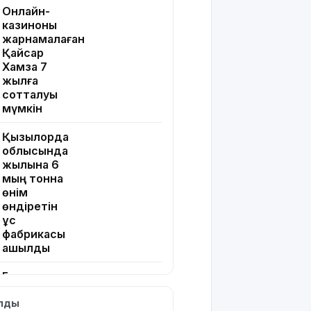
Онлайн-
казиноны
жарнамалаған
Қайсар
Хамза 7
жылға
сотталуы
мүмкін
Қызылорда
облысында
жылына 6
мың тонна
өнім
өндіретін
құс
фабрикасы
ашылды
Балағат
сөздер
ылды
жариялаған