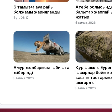
6 тамызға ауа райы
Ақтөбе облысынд
болжамы жарияланды
балықтар жаппай 
жатыр
Бүгін, 08:12
5 тамыз, 2026
Амур жолбарысы табиғатқа
Құрғақшылық Еуро
жіберілді
ғасырлар бойы кө
«аштық тастарын»
5 тамыз, 2026
шығарды
5 тамыз, 2026