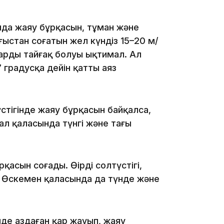
нда жаяу бұрқасын, тұман және
ғыстан соғатын жел күндіз 15–20 м/
ардың тайғақ болуы ықтимал. Ал
 градусқа дейін қатты аяз
17:17
стігінде жаяу бұрқасын байқалса,
ал қаласында түнгі және таңғы
сын соғады. Өңірдің солтүстігі,
16:37
і. Өскемен қаласында да түнде және
нде аздаған қар жауып, жаяу