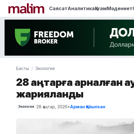
Саясат
Аналитика
Қоғам
Мәдениет
Басты
Экология
28 қаңтарға арналған 
жарияланды
28 қаңтар, 2026
•
Арман Қайыпхан
Экология