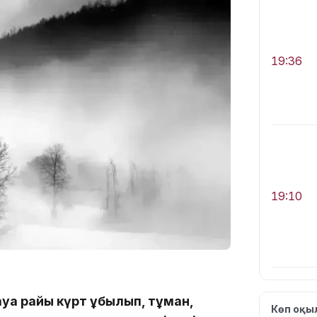
19:36
19:10
ауа райы күрт құбылып, тұман,
Көп оқ