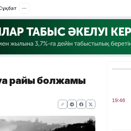
Сұқбат
ауа райы болжамы
19:46