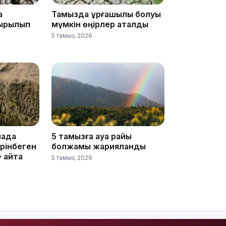
а
Тамызда құрғақшылық болуы
қырылып
мүмкін өңірлер аталды
5 тамыз, 2026
15:24
пада
5 тамызға ауа райы
рінбеген
болжамы жарияланды
 қайта
5 тамыз, 2026
14:47