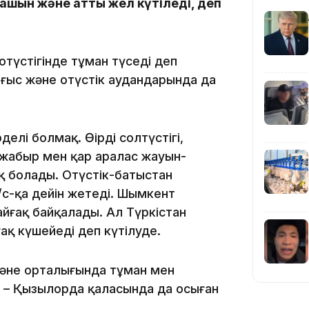
ашын және қатты жел күтіледі, деп
19:09
ңтүстігінде тұман түседі деп
ғыс және оңтүстік аудандарында да
18:50
лі болмақ. Өңірдің солтүстігі,
 жаңбыр мен қар аралас жауын-
 болады. Оңтүстік-батыстан
м/с-қа дейін жетеді. Шымкент
йғақ байқалады. Ал Түркістан
ақ күшейеді деп күтілуде.
17:33
және орталығында тұман мен
 – Қызылорда қаласында да осыған