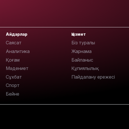
14:36
Айдарлар
Қызмет
Саясат
Біз туралы
Аналитика
Жарнама
Қоғам
Байланыс
Мәдениет
Құпиялылық
13:59
Сұхбат
Пайдалану ережесі
Спорт
Бейне
13:22