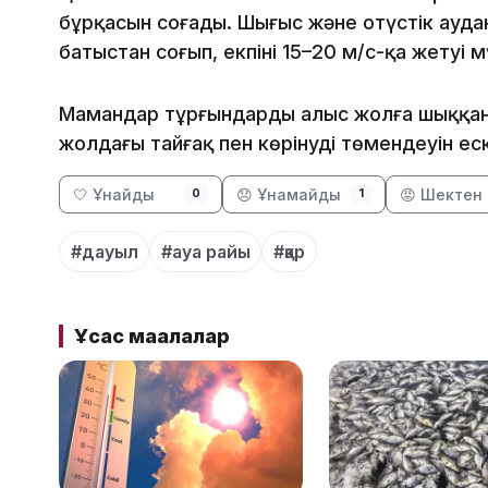
бұрқасын соғады. Шығыс және оңтүстік аудан
батыстан соғып, екпіні 15–20 м/с-қа жетуі м
Мамандар тұрғындарды алыс жолға шыққанд
жолдағы тайғақ пен көрінудің төмендеуін е
🤍 Ұнайды
😞 Ұнамайды
😡 Шектен 
0
1
#дауыл
#ауа райы
#қар
Ұқсас мақалалар