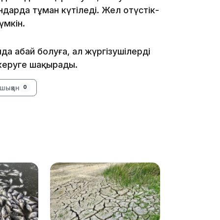
дарда тұман күтіледі. Жел оңтүстік-
16:01
үмкін.
а абай болуға, ал жүргізушілерді
скеруге шақырады.
15:59
шыққан
0
15:25