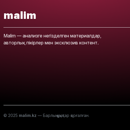
malim
Malim — анализге негізделген материалдар,
авторлық пікірлер мен эксклюзив контент.
© 2025
malim.kz
— Барлық құқықтар қорғалған.