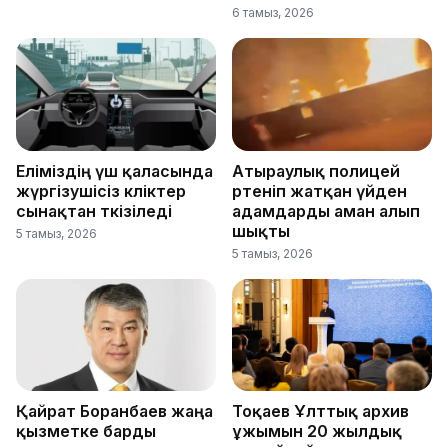
6 тамыз, 2026
Еліміздің үш қаласында
Атыраулық полицей
жүргізушісіз көліктер
өртеніп жатқан үйден
сынақтан өткізіледі
адамдарды аман алып
шықты
5 тамыз, 2026
5 тамыз, 2026
Қайрат Боранбаев жаңа
Тоқаев Ұлттық архив
қызметке барды
ұжымын 20 жылдық