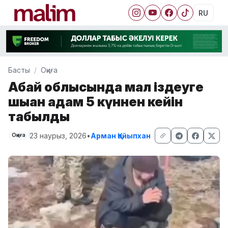
RU
Басты
Оқиға
Абай облысында мал іздеуге
шыққан адам 5 күннен кейін
табылды
23 наурыз, 2026
•
Арман Қайыпхан
Оқиға