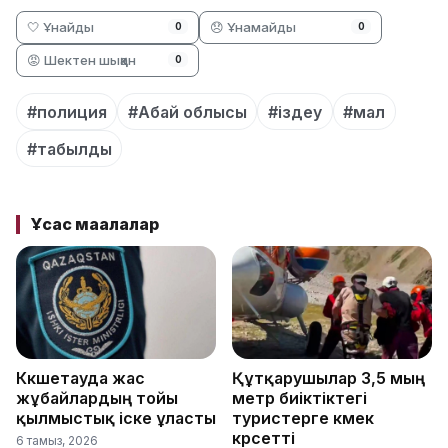
🤍 Ұнайды
😞 Ұнамайды
0
0
😡 Шектен шыққан
0
#полиция
#Абай облысы
#іздеу
#мал
#табылды
Ұқсас мақалалар
Көкшетауда жас
Құтқарушылар 3,5 мың
жұбайлардың тойы
метр биіктіктегі
қылмыстық іске ұласты
туристерге көмек
көрсетті
6 тамыз, 2026