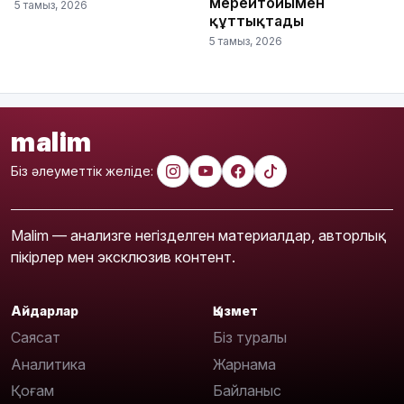
мерейтойымен
5 тамыз, 2026
құттықтады
5 тамыз, 2026
malim
Біз әлеуметтік желіде:
Malim — анализге негізделген материалдар, авторлық
пікірлер мен эксклюзив контент.
Айдарлар
Қызмет
Саясат
Біз туралы
Аналитика
Жарнама
Қоғам
Байланыс