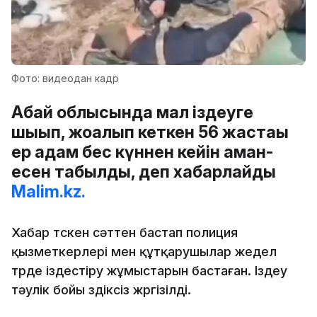
Фото: видеодан кадр
Абай облысында мал іздеуге
шығып, жоғалып кеткен 56 жастағы
ер адам бес күннен кейін аман-
есен табылды, деп хабарлайды
Malim.kz.
Хабар түскен сәттен бастап полиция
қызметкерлері мен құтқарушылар жедел
түрде іздестіру жұмыстарын бастаған. Іздеу
тәулік бойы үздіксіз жүргізілді.