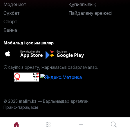
Мәдениет
Құпиялылық
Сұхбат
Пайдалану ережесі
Спорт
Бейне
Мобильді қосымшалар
Download on the
Get it on
App Store
Google Play
Қауіпсіз орнату, жарнамасыз хабарламалар.
© 2025
malim.kz
— Барлық құқықтар қорғалған.
Прайс-парақшасы