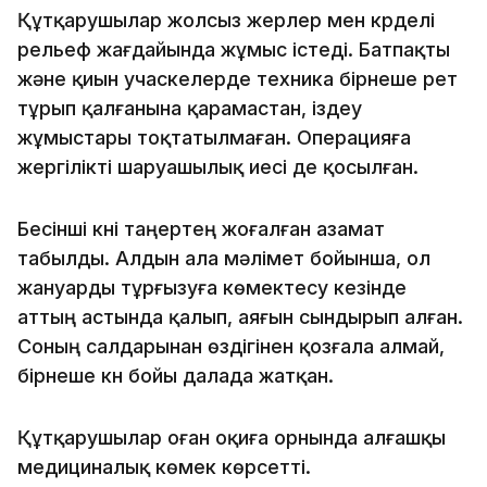
Құтқарушылар жолсыз жерлер мен күрделі
рельеф жағдайында жұмыс істеді. Батпақты
және қиын учаскелерде техника бірнеше рет
тұрып қалғанына қарамастан, іздеу
жұмыстары тоқтатылмаған. Операцияға
жергілікті шаруашылық иесі де қосылған.
Бесінші күні таңертең жоғалған азамат
табылды. Алдын ала мәлімет бойынша, ол
жануарды тұрғызуға көмектесу кезінде
аттың астында қалып, аяғын сындырып алған.
Соның салдарынан өздігінен қозғала алмай,
бірнеше күн бойы далада жатқан.
Құтқарушылар оған оқиға орнында алғашқы
медициналық көмек көрсетті.