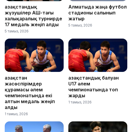
Қазақстандық
Алматыда жаңа футбол
жүзушілер АҚШ-тағы
стадионы салынып
халықаралық турнирде
жатыр
17 медаль жеңіп алды
5 тамыз, 2026
5 тамыз, 2026
Қазақстан
Қазақстандық балуан
жасөспірімдер
U17 әлем
құрамасы әлем
чемпионатында топ
чемпионатында екі
жарды
алтын медаль жеңіп
1 тамыз, 2026
алды
1 тамыз, 2026