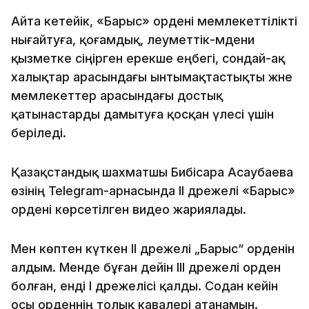
Айта кетейік, «Барыс» ордені мемлекеттілікті
нығайтуға, қоғамдық, әлеуметтік-мәдени
қызметке сіңірген ерекше еңбегі, сондай-ақ
халықтар арасындағы ынтымақтастықты және
мемлекеттер арасындағы достық
қатынастарды дамытуға қосқан үлесі үшін
беріледі.
Қазақстандық шахматшы Бибісара Асаубаева
өзінің Telegram-арнасында ІІ дәрежелі «Барыс»
ордені көрсетілген видео жариялады.
Мен көптен күткен ІІ дәрежелі „Барыс“ орденін
алдым. Менде бұған дейін ІІІ дәрежелі орден
болған, енді І дәрежелісі қалды. Содан кейін
осы орденнің толық кавалері атанамын.