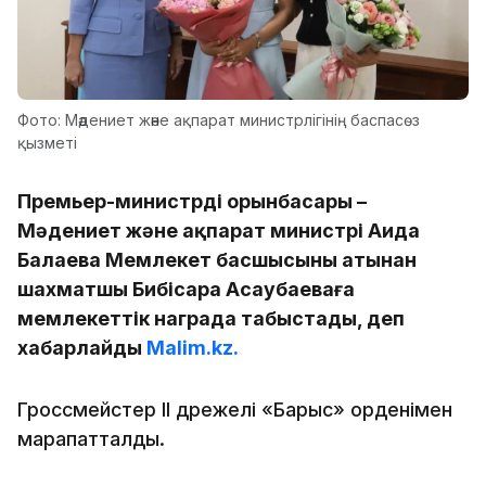
Фото: Мәдениет және ақпарат министрлігінің баспасөз
қызметі
Премьер-министрдің орынбасары –
Мәдениет және ақпарат министрі Аида
Балаева Мемлекет басшысының атынан
шахматшы Бибісара Асаубаеваға
мемлекеттік награда табыстады, деп
хабарлайды
Malim.kz.
Гроссмейстер II дәрежелі «Барыс» орденімен
марапатталды.