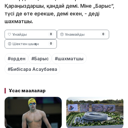
Қараңыздаршы, қандай әдемі. Міне „Барыс“,
түсі де өте ерекше, әдемі екен, - деді
шахматшы.
🤍 Ұнайды
😞 Ұнамайды
0
0
😡 Шектен шыққан
0
#орден
#Барыс
#шахматшы
#Бибісара Асаубаева
Ұқсас мақалалар