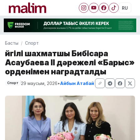
RU
Басты
Спорт
Әйгілі шахматшы Бибісара
Асаубаева ІІ дәрежелі «Барыс»
орденімен наградталды
29 маусым, 2026
•
Айбын Атабай
Спорт