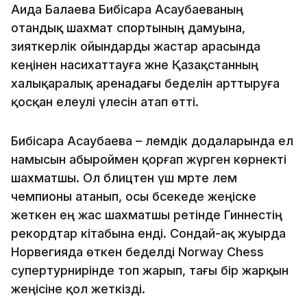
Аида Балаева Бибісара Асаубаеваның
отандық шахмат спортының дамуына,
зияткерлік ойындарды жастар арасында
кеңінен насихаттауға және Қазақстанның
халықаралық аренадағы беделін арттыруға
қосқан елеулі үлесін атап өтті.
Бибісара Асаубаева – әлемдік додаларында ел
намысын абыроймен қорғап жүрген көрнекті
шахматшы. Ол блицтен үш мәрте әлем
чемпионы атанып, осы бәсекеде жеңіске
жеткен ең жас шахматшы ретінде Гиннестің
рекордтар кітабына енді. Сондай-ақ жуырда
Норвегияда өткен беделді Norway Chess
супертурнирінде топ жарып, тағы бір жарқын
жеңісіне қол жеткізді.