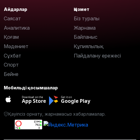
Айдарлар
Қызмет
Саясат
Біз туралы
Аналитика
Жарнама
Қоғам
Байланыс
Мәдениет
Құпиялылық
Сұхбат
Пайдалану ережесі
Спорт
Бейне
Мобильді қосымшалар
Download on the
Get it on
App Store
Google Play
Қауіпсіз орнату, жарнамасыз хабарламалар.