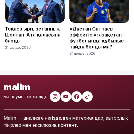
Тоқаев Қырғызстанның
«Дастан Сатпаев
Шолпан-Ата қаласына
эффектісі»: Қазақстан
барды
футболында құбылыс
пайда болды ма?
31 шілде, 2026
31 шілде, 2026
malim
Біз әлеуметтік желіде:
Malim — анализге негізделген материалдар, авторлық
пікірлер мен эксклюзив контент.