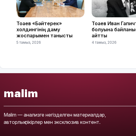
Тоқаев «Бәйтерек»
Тоқаев Иван Гапич
холдингінің даму
болуына байланы
жоспарымен танысты
айтты
5 тамыз, 2026
4 тамыз, 2026
malim
Malim — анализге негізделген материалдар,
авторлық пікірлер мен эксклюзив контент.