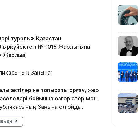
19:39
ері туралы» Қазақстан
 қыркүйектегі № 1015 Жарлығына
 Жарлыққа;
18:45
бликасының Заңына;
ық актілеріне топырақты қорғау, жер
мәселелері бойынша өзгерістер мен
17:34
убликасының Заңына қол қойды.
шыққан
0