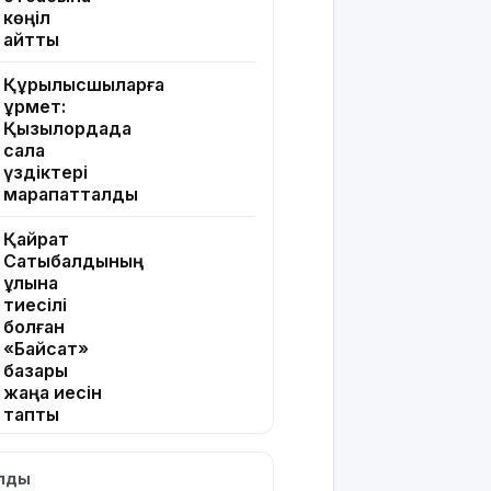
көңіл
айтты
Құрылысшыларға
құрмет:
Қызылордада
сала
үздіктері
марапатталды
Қайрат
Сатыбалдының
ұлына
тиесілі
болған
«Байсат»
базары
жаңа иесін
тапты
Қарағандада
ылды
Z белгісі