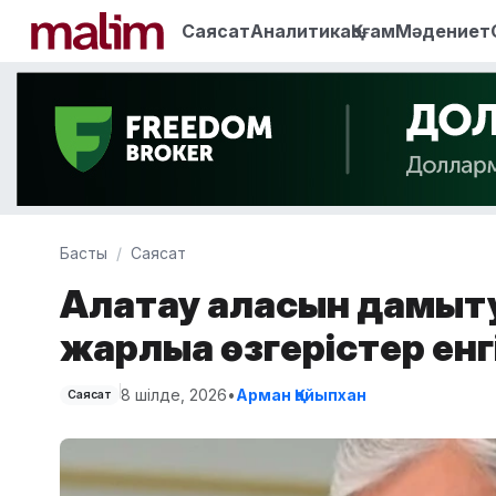
Саясат
Аналитика
Қоғам
Мәдениет
Басты
Саясат
Алатау қаласын дамыту
жарлыққа өзгерістер енг
8 шілде, 2026
•
Арман Қайыпхан
Саясат