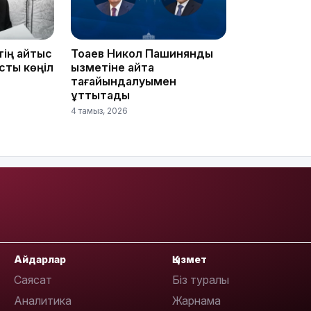
тің қайтыс
Тоқаев Никол Пашинянды
сты көңіл
қызметіне қайта
15:04
тағайындалуымен
құттықтады
4 тамыз, 2026
14:10
Айдарлар
Қызмет
Саясат
Біз туралы
Аналитика
Жарнама
13:14