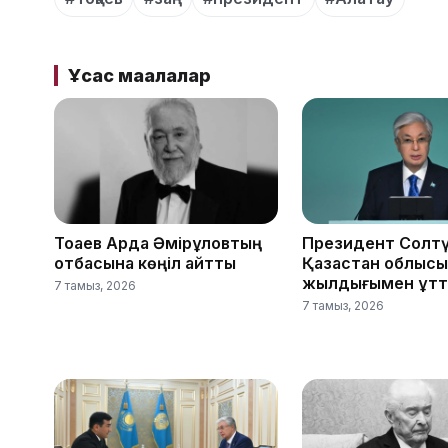
Ұқсас мақалалар
Тоқаев Ардақ Әмірқұловтың
Президент Солтү
отбасына көңіл айтты
Қазақстан облыс
жылдығымен құтт
7 тамыз, 2026
7 тамыз, 2026