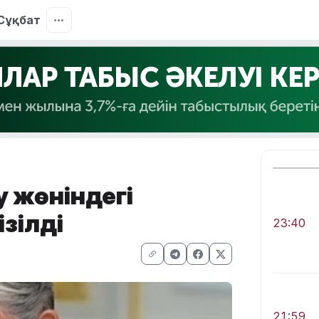
Сұқбат
 жөніндегі
ізілді
23:40
21:59