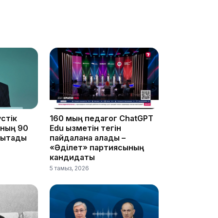
16:34
16:33
стік
160 мың педагог ChatGPT
ының 90
Edu қызметін тегін
ықтады
пайдалана алады –
16:01
«Әділет» партиясының
кандидаты
5 тамыз, 2026
15:33