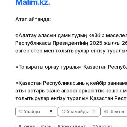
Malim.kz.
Атап айтқанда:
«Алатау қаласын дамытудың кейбір мәселел
Республикасы Президентінің 2025 жылғы 26
өзгерістер мен толықтырулар енгізу туралы»
«Топырақты қорғау туралы» Қазақстан Респу
«Қазақстан Республикасының кейбір заңнамал
қатынастары және агроөнеркәсіптік кешен 
толықтырулар енгізу туралы» Қазақстан Респ
🤍 Ұнайды
😞 Ұнамайды
😡 Шектен 
0
0
#Тоқаев
#заң
#президент
#Алатау