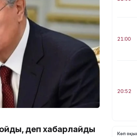
21:00
20:52
л қойды, деп хабарлайды
Көп оқ