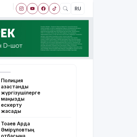
RU
Полиция
қазақстандық
жүргізушілерге
маңызды
ескерту
жасады
Тоқаев Ардақ
Әмірқұловтың
отбасына