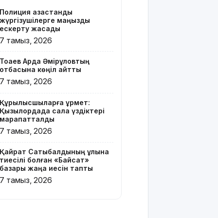
бар жейде
Полиция қазақстандық
киген
жүргізушілерге маңызды
жолаушы
ескерту жасады
қызу талқыға
7 тамыз, 2026
түсті
Тоқаев Ардақ Әмірқұловтың
Президент
отбасына көңіл айтты
Солтүстік
7 тамыз, 2026
Қазақстан
облысының
Құрылысшыларға құрмет:
90
Қызылордада сала үздіктері
жылдығымен
марапатталды
құттықтады
7 тамыз, 2026
Телефон
Қайрат Сатыбалдының ұлына
алаяқтығының
тиесілі болған «Байсат»
жаңа түрі
базары жаңа иесін тапты
туралы
7 тамыз, 2026
ескерту
жасалды
Қазақстандағы