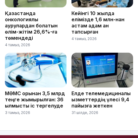
Қазақстанда
Кейінгі 10 жылда
онкологиялық
елімізде 1,6 млн-нан
аурулардан болатын
астам адам қан
өлім-жітім 26,6%-ға
тапсырған
төмендеді
4 тамыз, 2026
4 тамыз, 2026
МӘМС қорынан 3,5 млрд
Елде телемедициналық
теңге жымқырылған: 36
қызметтердің үлесі 9,4
қылмыстық іс тергелуде
пайызға жеткен
3 тамыз, 2026
31 шілде, 2026