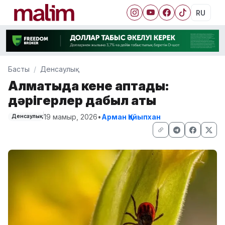
RU
Басты
Денсаулық
Алматыда кене қаптады:
дәрігерлер дабыл қақты
19 мамыр, 2026
•
Арман Қайыпхан
Денсаулық