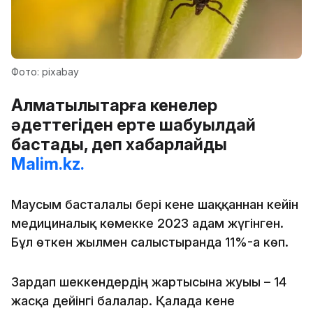
Фото: pixabay
Алматылықтарға кенелер
әдеттегіден ерте шабуылдай
бастады, деп хабарлайды
Malim.kz.
Маусым басталғалы бері кене шаққаннан кейін
медициналық көмекке 2023 адам жүгінген.
Бұл өткен жылмен салыстырғанда 11%-ға көп.
Зардап шеккендердің жартысына жуығы – 14
жасқа дейінгі балалар. Қалада кене