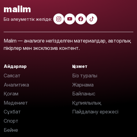
malim
Біз әлеуметтік желіде:
Malim — анализге негізделген материалдар, авторлық
пікірлер мен эксклюзив контент.
Айдарлар
Қызмет
Саясат
Біз туралы
Аналитика
Жарнама
Қоғам
Байланыс
Мәдениет
Құпиялылық
Сұхбат
Пайдалану ережесі
Спорт
Бейне