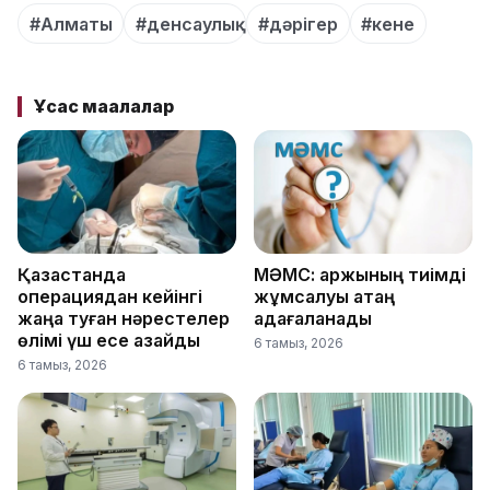
#Алматы
#денсаулық
#дәрігер
#кене
Ұқсас мақалалар
Қазақстанда
МӘМС: қаржының тиімді
операциядан кейінгі
жұмсалуы қатаң
жаңа туған нәрестелер
қадағаланады
өлімі үш есе азайды
6 тамыз, 2026
6 тамыз, 2026