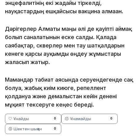
энцефалитінің екі жағдайы тіркелді,
науқастардың ешқайсысы вакцина алмаған.
Дәрігерлер Алматы маңы әлі де қауіпті аймақ
болып саналатынын еске салды. Қалада
саябақтар, скверлер мен тау шатқалдарын
кенеге қарсы ауқымды өңдеу жұмыстары
жалғасып жатыр.
Мамандар табиғат аясында серуендегенде сақ
болуға, жабық киім киюге, репеллент
қолдануға және демалыстан кейін денені
мұқият тексеруге кеңес береді.
🤍 Ұнайды
😞 Ұнамайды
0
0
😡 Шектен шыққан
0