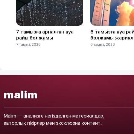
7 тамызға арналған ауа
6 тамызға ауа ра
райы болжамы
болжамы жариял
7 тамыз, 2026
6 тамыз, 2026
malim
Malim — анализге негізделген материалдар,
авторлық пікірлер мен эксклюзив контент.