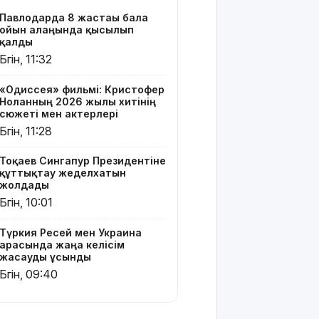
ұсынды
Павлодарда 8 жастағы бала
ойын алаңында қысылып
Бүгін –
қалды
Құрылысшылар
Бүгін, 11:32
күні
«Одиссея» фильмі: Кристофер
9 тамызға
Ноланның 2026 жылғы хитінің
арналған
сюжеті мен актерлері
ауа райы
Бүгін, 11:28
болжамы
Тоқаев Сингапур Президентіне
МӘЛІМ
құттықтау жеделхатын
АПТА: 2026
жолдады
жылғы 3-9
Бүгін, 10:01
тамыз
Түркия Ресей мен Украина
Тікелей
арасында жаңа келісім
эфирдегі
жасауды ұсынды
бейәдеп
Бүгін, 09:40
сөз:
Алматыда
екі блогер