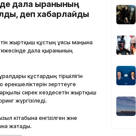
нде дала қыранының
қалды, деп хабарлайды
08:41
есетін жыртқыш құстың ұясы маңына
08:29
әтижесінде дала қыранының
ралдары құстардың тіршілігін
08:15
ю ерекшеліктерін зерттеуге
р арқылы сирек кездесетін жыртқыш
инг жүргізіледі.
зыл кітабына енгізілген және
23:12
ына жатады.