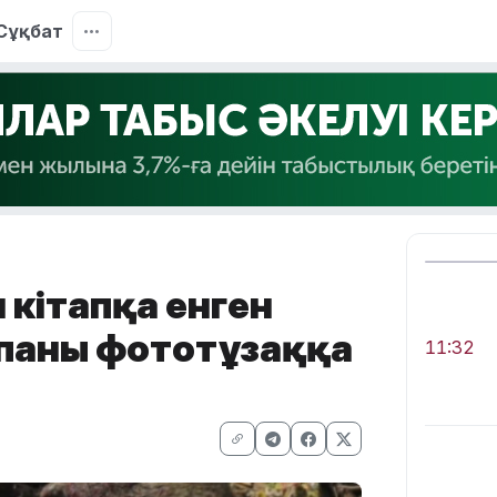
Сұқбат
 кітапқа енген
паны фототұзаққа
11:32