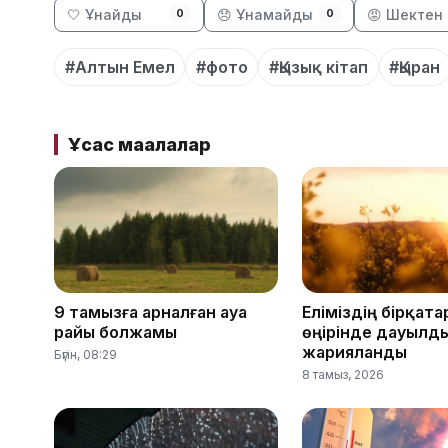
🤍 Ұнайды
😞 Ұнамайды
😡 Шектен 
0
0
#Алтын Емел
#фото
#Қызық кітап
#Қыран
Ұқсас мақалалар
9 тамызға арналған ауа
Еліміздің бірқата
райы болжамы
өңірінде дауылд
жарияланды
Бүгін, 08:29
8 тамыз, 2026