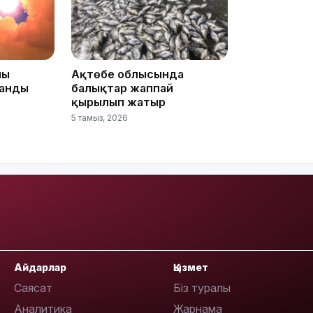
йы
Ақтөбе облысында
18:58
анды
балықтар жаппай
қырылып жатыр
5 тамыз, 2026
17:57
Айдарлар
Қызмет
17:10
Саясат
Біз туралы
Аналитика
Жарнама