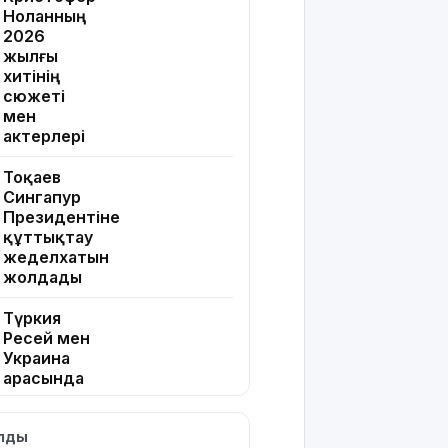
Ноланның
2026
жылғы
хитінің
сюжеті
мен
актерлері
Тоқаев
Сингапур
Президентіне
құттықтау
жеделхатын
жолдады
Түркия
Ресей мен
Украина
арасында
жаңа
келісім
ылды
жасауды