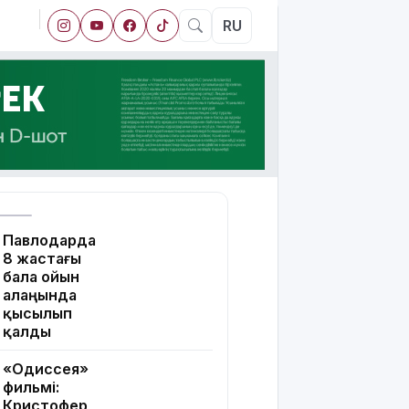
RU
Павлодарда
8 жастағы
бала ойын
алаңында
қысылып
қалды
«Одиссея»
фильмі:
Кристофер