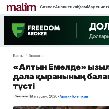
Саясат
Аналитика
Қоғам
Мәдениет
Басты
Экология
«Алтын Емелде» Қызыл
дала қыранының бала
түсті
18 маусым, 2026
•
Арман Қайыпхан
Экология