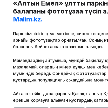
«Алтын Емел» ұлттық паркі
балапаны фототұзаққа түсіп 
Malim.kz.
Парк әкімшілігінің мәліметінше, сирек кезд
арнайы фототұзақтар орнатылған. Соның н
балапаны бейнетаспаға жазылып алынды.
Мамандардың айтуынша, мұндай бақылау құ
мазаламай, олардың мінез-құлқы мен көбе
мүмкіндік береді. Сондай-ақ фототұзақта
құстардың популяциялық жағдайына монитор
Айта кетейік, дала қыраны Қазақстанның Қы
ерекше қорғауға алынған құстардың қатар