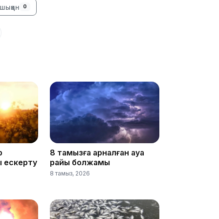
шыққан
0
22:12
21:05
р
8 тамызға арналған ауа
ы ескерту
райы болжамы
8 тамыз, 2026
20:07