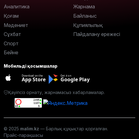
Аналитика
Жарнама
Қоғам
Байланыс
Мәдениет
Құпиялылық
Сұхбат
Пайдалану ережесі
Спорт
Бейне
Мобильді қосымшалар
Download on the
Get it on
App Store
Google Play
Қауіпсіз орнату, жарнамасыз хабарламалар.
© 2025
malim.kz
— Барлық құқықтар қорғалған.
Прайс-парақшасы