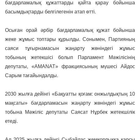
бағдарламалық құжаттарды қайта қарау бойынша
басымдықтарды белгілегенін атап өтті.
Осыған орай әрбір бағдарламалық құжат бойынша
жеке жұмыс топтары құрылды. Сонымен, Партияның
саяси тұғырнамасын жаңарту жөніндегі жұмыс
тобының жетекшісі болып Парламент Мәжілісінің
депутаты, «AMANAT» фракциясының мүшесі Айдос
Сарым тағайындалды.
2030 жылға дейінгі «Бақуатты қоғам: онжылдықтың 10
мақсаты» бағдарламасын жаңарту жөніндегі жұмыс
тобына Мәжіліс депутаты Саясат Нұрбек жетекшілік
етеді.
Ал 2025 жылға дейінгі Сыбайлас жемқорлыққа қарсы