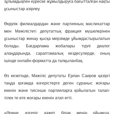
зұлымдықпен күреске жұмылдыруға бағытталған нақты
ұсыныстар әзірлеу.
Өңірлік филиалдардан және партияның мәслихаттар
мен Мәжілістегі депутаттық фракция мүшелерінен
ұсыныстар жинау қысқа мерзімде ұйымдастырылатын
болады. Бағдарлама жобалары түрлі диалог
алаңдарында, сараптамалық кездесулерде, оның
ішінде онлайн-форматта да талқыланбақ.
Өз кезегінде, Мәжіліс депутаты Ерлан Саиров қазіргі
таңда қоғамда өзгерістерге деген сұраныс жоғары
екенін және тиісінше партияларға қойылатын талап-
тілек те өте жоғары екенін атап өтті.
«Әрине, өзгеріс қажет, бірақ менің ойымша,