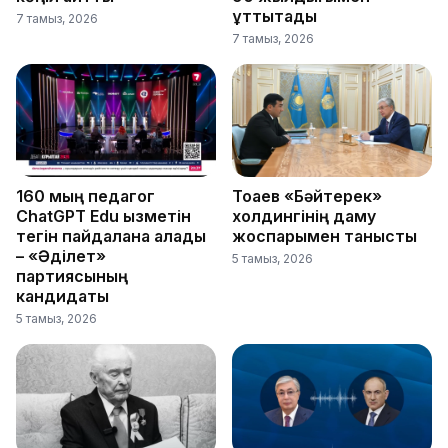
құттықтады
7 тамыз, 2026
7 тамыз, 2026
160 мың педагог
Тоқаев «Бәйтерек»
ChatGPT Edu қызметін
холдингінің даму
тегін пайдалана алады
жоспарымен танысты
– «Әділет»
5 тамыз, 2026
партиясының
кандидаты
5 тамыз, 2026