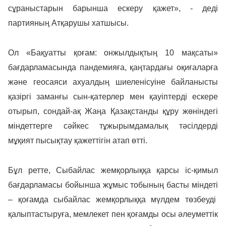
сұраныстарын барынша ескеру қажет», - деді
партияның Атқарушы хатшысы.
Ол «Бақуатты қоғам: онжылдықтың 10 мақсаты»
бағдарламасында пандемияға, қаңтардағы оқиғаларға
және геосаяси ахуалдың шиеленісуіне байланысты
қазіргі заманғы сын-қатерлер мен қауіптерді ескере
отырып, сондай-ақ Жаңа Қазақстанды құру жөніндегі
міндеттерге сәйкес тұжырымдамалық тәсілдерді
мұқият пысықтау қажеттігін атап өтті.
Бұл ретте, Сыбайлас жемқорлыққа қарсы іс-қимыл
бағдарламасы бойынша жұмыс тобының басты міндеті
– қоғамда сыбайлас жемқорлыққа мүлдем төзбеуді
қалыптастыруға, мемлекет пен қоғамды осы әлеуметтік