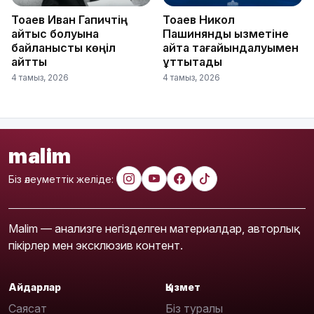
Тоқаев Иван Гапичтің
Тоқаев Никол
қайтыс болуына
Пашинянды қызметіне
байланысты көңіл
қайта тағайындалуымен
айтты
құттықтады
4 тамыз, 2026
4 тамыз, 2026
malim
Біз әлеуметтік желіде:
Malim — анализге негізделген материалдар, авторлық
пікірлер мен эксклюзив контент.
Айдарлар
Қызмет
Саясат
Біз туралы