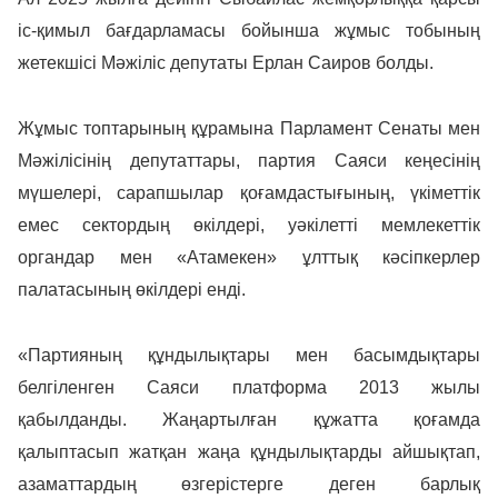
іс-қимыл бағдарламасы бойынша жұмыс тобының
жетекшісі Мәжіліс депутаты Ерлан Саиров болды.
Жұмыс топтарының құрамына Парламент Сенаты мен
Мәжілісінің депутаттары, партия Саяси кеңесінің
мүшелері, сарапшылар қоғамдастығының, үкіметтік
емес сектордың өкілдері, уәкілетті мемлекеттік
органдар мен «Атамекен» ұлттық кәсіпкерлер
палатасының өкілдері енді.
«Партияның құндылықтары мен басымдықтары
белгіленген Саяси платформа 2013 жылы
қабылданды. Жаңартылған құжатта қоғамда
қалыптасып жатқан жаңа құндылықтарды айшықтап,
азаматтардың өзгерістерге деген барлық