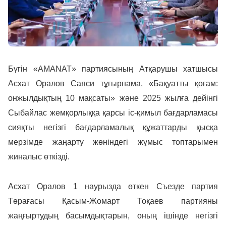
Бүгін «AMANAT» партиясының Атқарушы хатшысы
Асхат Оралов Саяси тұғырнама, «Бақуатты қоғам:
онжылдықтың 10 мақсаты» және 2025 жылға дейінгі
Сыбайлас жемқорлыққа қарсы іс-қимыл бағдарламасы
сияқты негізгі бағдарламалық құжаттарды қысқа
мерзімде жаңарту жөніндегі жұмыс топтарымен
жиналыс өткізді.
Асхат Оралов 1 наурызда өткен Съезде партия
Төрағасы Қасым-Жомарт Тоқаев партияны
жаңғыртудың басымдықтарын, оның ішінде негізгі