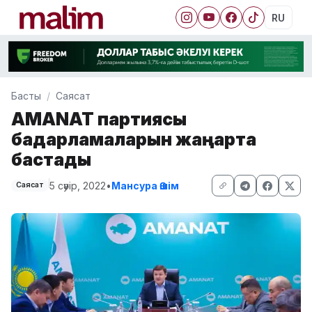
RU
Басты
Саясат
AMANAT партиясы
бағдарламаларын жаңарта
бастады
5 сәуір, 2022
•
Мансура Әшім
Саясат