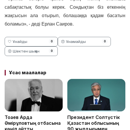
сабақтастық болуы керек. Сондықтан біз өткеннің
жақсысын ала отырып, болашаққа қадам басатын
боламыз», - деді Ерлан Саиров.
🤍 Ұнайды
😞 Ұнамайды
0
0
😡 Шектен шыққан
0
Ұқсас мақалалар
Тоқаев Ардақ
Президент Солтүстік
Әмірқұловтың отбасына
Қазақстан облысының
көңіл айтты
90 жылдығымен