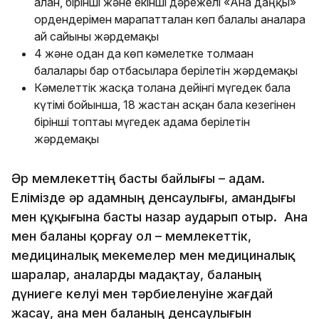
алған, бірінші және екінші дәрежелі «Ана даңқы»
ордендерімен марапатталған көп балалы аналарға
ай сайынғы жәрдемақы
4 және одан да көп кәмелетке толмаған
балалары бар отбасыларға берілетін жәрдемақы
Кәмелеттік жасқа толғанға дейінгі мүгедек бала
күтімі бойынша, 18 жастан асқан бала кезегінен
бірінші топтағы мүгедек адамға берілетін
жәрдемақы
Әр мемлекеттің басты байлығы – адам.
Елімізде әр адамның денсаулығы, амандығы
мен құқығына басты назар аударып отыр. Ана
мен баланы қорғау ол – мемлекеттік,
медициналық мекемелер мен медициналық
шаралар, аналарды мадақтау, баланың
дүниеге келуі мен тәрбиеленуіне жағдай
жасау, ана мен баланың денсаулығын