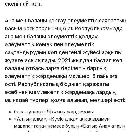
екенін айтқан.
Ана мен баланы қорғау әлеуметтік саясаттың
басым бағыттарының бірі. Республикамызда
ана мен баланы әлеуметтік қолдау,
әлеуметтік көмек пен әлеуметтік
сақтандырудың көп деңгейлі жүйесі арқылы
жүзеге асырылады. 2021 жылдан бастап көп
балалы отбасыларға берілетін барлық
әлеуметтік жәрдемақы мөлшері 5 пайызға
өсті. Республикалық бюджет қаражаты
есебінен мемлекеттік жәрдемақылардың
мынадай түрлері қолға алынып, мөлшері өсті:
бала туғандағы біржолғы жәрдемақы
«Алтын алқа», «Күміс алқа» алқаларымен
марапатталған немесе бұрын «Батыр Ана» атағын