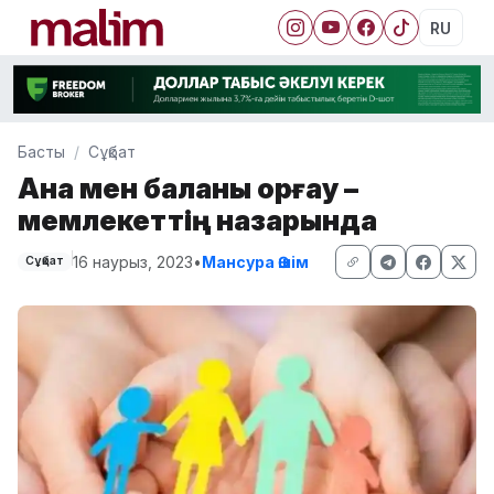
RU
Басты
Сұқбат
Ана мен баланы қорғау –
мемлекеттің назарында
16 наурыз, 2023
•
Мансура Әшім
Сұқбат