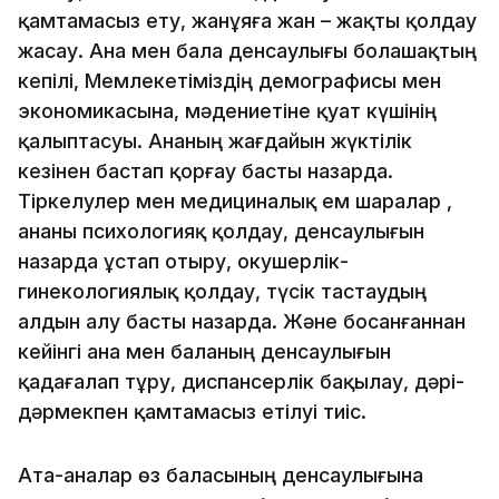
қамтамасыз ету, жанұяға жан – жақты қолдау
жасау. Ана мен бала денсаулығы болашақтың
кепілі, Мемлекетіміздің демографисы мен
экономикасына, мәдениетіне қуат күшінің
қалыптасуы. Ананың жағдайын жүктілік
кезінен бастап қорғау басты назарда.
Тіркелулер мен медициналық ем шаралар ,
ананы психологияқ қолдау, денсаулығын
назарда ұстап отыру, окушерлік-
гинекологиялық қолдау, түсік тастаудың
алдын алу басты назарда. Және босанғаннан
кейінгі ана мен баланың денсаулығын
қадағалап тұру, диспансерлік бақылау, дәрі-
дәрмекпен қамтамасыз етілуі тиіс.
Ата-аналар өз баласының денсаулығына