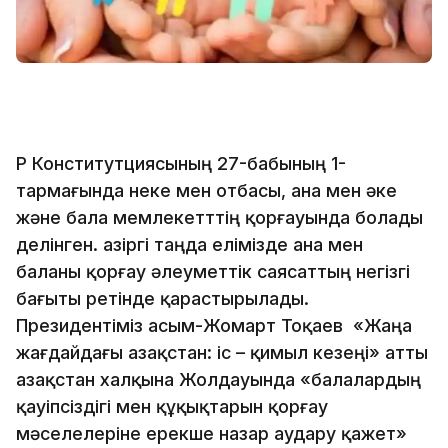
ҚР Конститутциясының 27-бабының 1-
тармағында неке мен отбасы, ана мен әке
және бала мемлекетттің қорғауында болады
делінген. Қазіргі таңда елімізде ана мен
баланы қорғау әлеуметтік саясаттың негізгі
бағыты ретінде қарастырылады.
Президентіміз Қасым-Жомарт Тоқаев «Жаңа
жағдайдағы Қазақстан: іс – қимыл кезеңі» атты
Қазақстан халқына Жолдауында «балалардың
қауіпсіздігі мен құқықтарын қорғау
мәселелеріне ерекше назар аудару қажет»