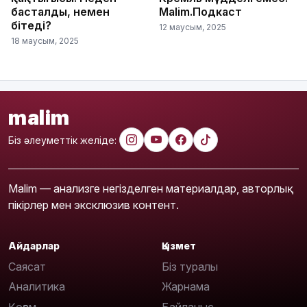
басталды, немен
Malim.Подкаст
бітеді?
12 маусым, 2025
18 маусым, 2025
malim
Біз әлеуметтік желіде:
Malim — анализге негізделген материалдар, авторлық
пікірлер мен эксклюзив контент.
Айдарлар
Қызмет
Саясат
Біз туралы
Аналитика
Жарнама