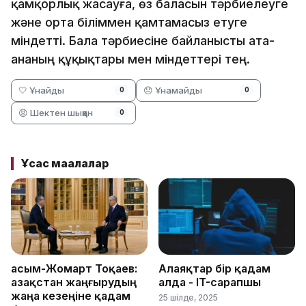
қамқорлық жасауға, өз баласын тәрбиелеуге
және орта біліммен қамтамасыз етуге
міндетті. Бала тәрбиесіне байланысты ата-
ананың құқықтары мен міндеттері тең.
🤍 Ұнайды
😞 Ұнамайды
0
0
😡 Шектен шыққан
0
Ұқсас мақалалар
Қасым-Жомарт Тоқаев:
Алаяқтар бір қадам
Қазақстан жаңғырудың
алда - IT-сарапшы
жаңа кезеңіне қадам
25 шілде, 2025