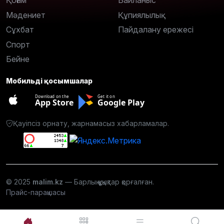
Қоғам
Байланыс
Мәдениет
Құпиялылық
Сұхбат
Пайдалану ережесі
Спорт
Бейне
Мобильді қосымшалар
Download on the
Get it on
App Store
Google Play
Қауіпсіз орнату, жарнамасыз хабарламалар.
© 2025
malim.kz
— Барлық құқықтар қорғалған.
Прайс-парақшасы