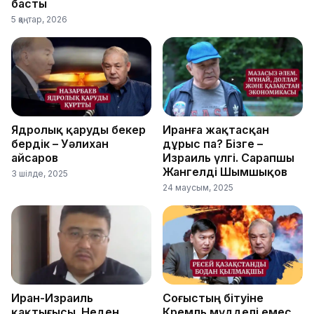
басты
5 қаңтар, 2026
Ядролық қаруды бекер
Иранға жақтасқан
бердік – Уәлихан
дұрыс па? Бізге –
Қайсаров
Израиль үлгі. Сарапшы
Жангелді Шымшықов
3 шілде, 2025
24 маусым, 2025
Иран-Израиль
Соғыстың бітуіне
қақтығысы. Неден
Кремль мүдделі емес.