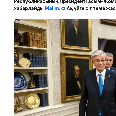
Республикасының Президенті Қасым-Жомар
хабарлайды
Malim.kz
Ақ үйге сілтеме жас