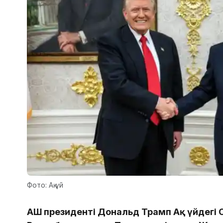
Фото: Ақ үй
АҚШ президенті Дональд Трамп Ақ үйдегі 