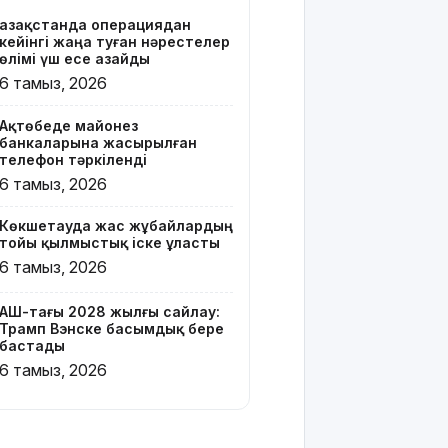
Қазақстанда операциядан
Онлайн-
кейінгі жаңа туған нәрестелер
казиноны
өлімі үш есе азайды
жарнамалаған
6 тамыз, 2026
Қайсар
Хамза 7
Ақтөбеде майонез
жылға
банкаларына жасырылған
сотталуы
телефон тәркіленді
мүмкін
6 тамыз, 2026
Қызылорда
Көкшетауда жас жұбайлардың
облысында
тойы қылмыстық іске ұласты
жылына 6
6 тамыз, 2026
мың тонна
өнім
өндіретін
АҚШ-тағы 2028 жылғы сайлау:
Трамп Вэнске басымдық бере
құс
бастады
фабрикасы
6 тамыз, 2026
ашылды
Балағат
сөздер