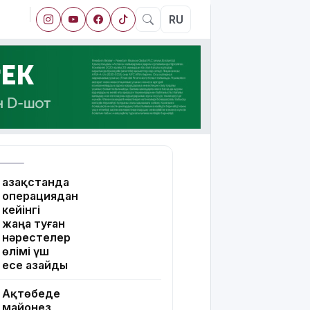
RU
Қазақстанда
операциядан
кейінгі
жаңа туған
нәрестелер
өлімі үш
есе азайды
Ақтөбеде
майонез