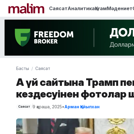
Саясат
Аналитика
Қоғам
Мәдениет
Басты
Саясат
Ақ үй сайтына Трамп пе
кездесуінен фотолар 
9 қараша, 2025
•
Арман Қайыпхан
Саясат