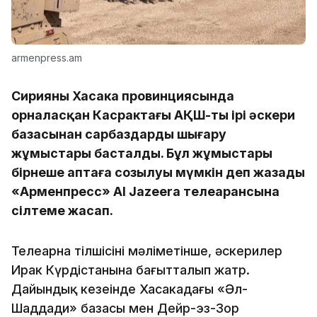
armenpress.am
Сирияның Хасака провинциясында
орналасқан Касрактағы АҚШ-тың ірі әскери
базасынан сарбаздарды шығару
жұмыстары басталды. Бұл жұмыстары
бірнеше аптаға созылуы мүмкін деп жазады
«Арменпресс» Al Jazeera телеарансына
сілтеме жасап.
Телеарна тілшісінің мәліметінше, әскерилер
Ирак Күрдістанына бағытталып жатр.
Дайындық кезеңінде Хасакадағы «Әл-
Шаддади» базасы мен Дейр-эз-Зор