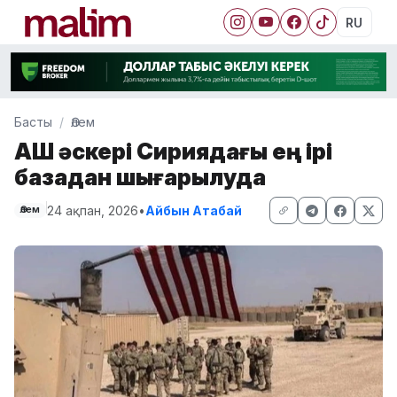
RU
Басты
Әлем
АҚШ әскері Сириядағы ең ірі
базадан шығарылуда
24 ақпан, 2026
•
Айбын Атабай
Әлем