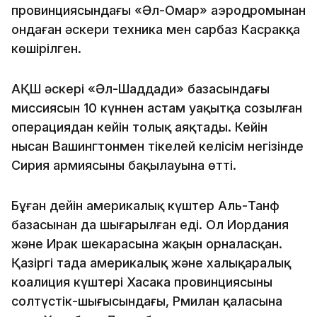
провинциясындағы «Әл-Омар» аэродромынан
ондаған әскери техника мен сарбаз Касракқа
көшірілген.
АҚШ әскері «Әл-Шаддади» базасындағы
миссиясын 10 күннен астам уақытқа созылған
операциядан кейін толық аяқтады. Кейін
нысан Вашингтонмен тікелей келісім негізінде
Сирия армиясының бақылауына өтті.
Бұған дейін америкалық күштер Аль-Танф
базасынан да шығарылған еді. Ол Иордания
және Ирак шекарасына жақын орналасқан.
Қазіргі таңда америкалық және халықаралық
коалиция күштері Хасака провинциясының
солтүстік-шығысындағы, Рмилан қаласына