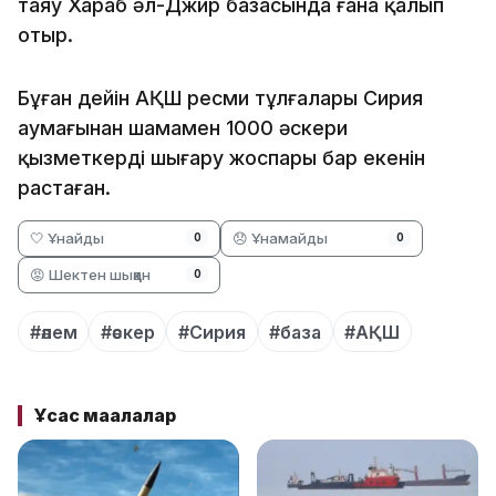
таяу Хараб әл-Джир базасында ғана қалып
отыр.
Бұған дейін АҚШ ресми тұлғалары Сирия
аумағынан шамамен 1000 әскери
қызметкерді шығару жоспары бар екенін
растаған.
🤍 Ұнайды
😞 Ұнамайды
0
0
😡 Шектен шыққан
0
#әлем
#әскер
#Сирия
#база
#АҚШ
Ұқсас мақалалар