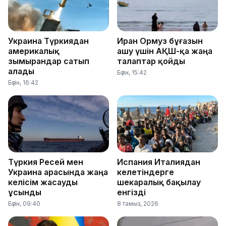
Украина Түркиядан
Иран Ормуз бұғазын
америкалық
ашу үшін АҚШ-қа жаңа
зымырандар сатып
талаптар қойды
алады
Бүгін, 15:42
Бүгін, 16:42
Түркия Ресей мен
Испания Италиядан
Украина арасында жаңа
келетіндерге
келісім жасауды
шекаралық бақылау
ұсынды
енгізді
Бүгін, 09:40
8 тамыз, 2026