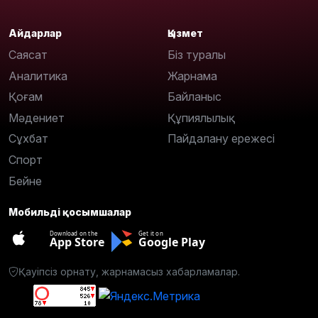
Айдарлар
Қызмет
Саясат
Біз туралы
Аналитика
Жарнама
Қоғам
Байланыс
Мәдениет
Құпиялылық
Сұхбат
Пайдалану ережесі
Спорт
Бейне
Мобильді қосымшалар
Download on the
Get it on
App Store
Google Play
Қауіпсіз орнату, жарнамасыз хабарламалар.