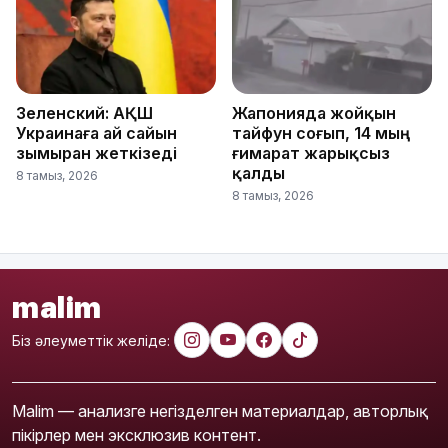
Зеленский: АҚШ
Жапонияда жойқын
Украинаға ай сайын
тайфун соғып, 14 мың
зымыран жеткізеді
ғимарат жарықсыз
қалды
8 тамыз, 2026
8 тамыз, 2026
malim
Біз әлеуметтік желіде:
Malim — анализге негізделген материалдар, авторлық
пікірлер мен эксклюзив контент.