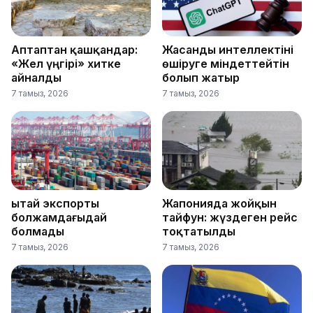
Аптаптан қашқандар:
Жасанды интеллектіні
«Жел үңгірі» хитке
өшіруге міндеттейтін
айналды
болып жатыр
7 тамыз, 2026
7 тамыз, 2026
Қытай экспорты
Жапонияда жойқын
болжамдағыдай
тайфун: жүздеген рейс
болмады
тоқтатылды
7 тамыз, 2026
7 тамыз, 2026