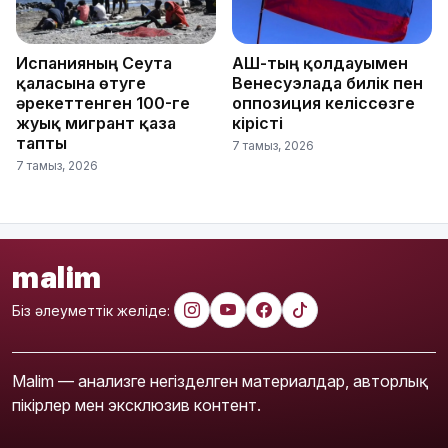
Испанияның Сеута
АҚШ-тың қолдауымен
қаласына өтуге
Венесуэлада билік пен
әрекеттенген 100-ге
оппозиция келіссөзге
жуық мигрант қаза
кірісті
тапты
7 тамыз, 2026
7 тамыз, 2026
malim
Біз әлеуметтік желіде:
Malim — анализге негізделген материалдар, авторлық
пікірлер мен эксклюзив контент.