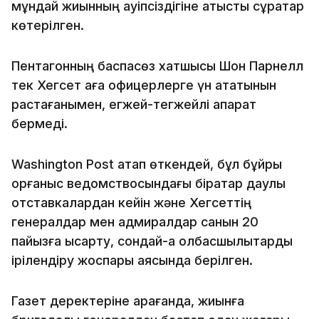
мұндай жиынның қауіпсіздігіне қатысты сұрақтар
көтерілген.
Пентагонның баспасөз хатшысы Шон Парнелл
тек Хегсет аға офицерлерге үн қататынын
растағанымен, егжей-тегжейлі ақпарат
бермеді.
Washington Post атап өткендей, бұл бұйрық
қорғаныс ведомствосындағы бірқатар даулы
отставкалардан кейін және Хегсеттің
генералдар мен адмиралдар санын 20
пайызға қысқарту, сондай-ақ қолбасшылықтарды
ірілендіру жоспары аясында берілген.
Газет деректеріне қарағанда, жиынға