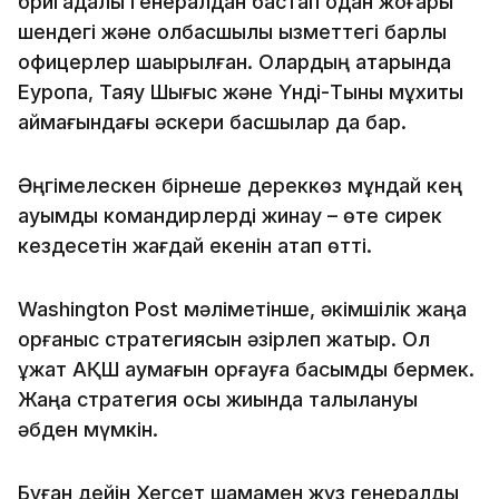
бригадалық генералдан бастап одан жоғары
шендегі және қолбасшылық қызметтегі барлық
офицерлер шақырылған. Олардың қатарында
Еуропа, Таяу Шығыс және Үнді-Тынық мұхиты
аймағындағы әскери басшылар да бар.
Әңгімелескен бірнеше дереккөз мұндай кең
ауқымды командирлерді жинау – өте сирек
кездесетін жағдай екенін атап өтті.
Washington Post мәліметінше, әкімшілік жаңа
қорғаныс стратегиясын әзірлеп жатыр. Ол
құжат АҚШ аумағын қорғауға басымдық бермек.
Жаңа стратегия осы жиында талқылануы
әбден мүмкін.
Бұған дейін Хегсет шамамен жүз генералдық