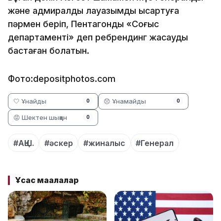
және адмиралдық лауазымды қысқартуға
пәрмен беріп, Пентагонды «Соғыс
департаменті» деп ребрендинг жасауды
бастаған болатын.
Фото:depositphotos.com
🤍 Ұнайды
😞 Ұнамайды
0
0
😡 Шектен шыққан
0
#АҚШ.
#әскер
#жиналыс
#Генерал
Ұқсас мақалалар