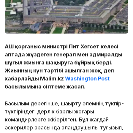
АҚШ қорғаныс министрі Пит Хегсет келесі
аптада жүздеген генерал мен адмиралды
шұғыл жиынға шақыруға бұйрық берді.
Жиынның күн тәртібі ашылған жоқ, деп
хабарлайды Malim.kz
Washington Post
басылымына сілтеме жасап.
Басылым дерегінше, шақырту әлемнің түкпір-
түкпіріндегі дерлік барлық жоғары
командирлерге жіберілген. Бұл жағдай
әскерилер арасында алаңдаушылық туғызып,