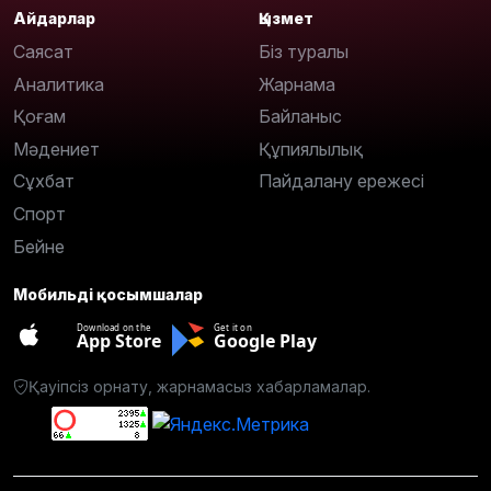
Айдарлар
Қызмет
Саясат
Біз туралы
Аналитика
Жарнама
Қоғам
Байланыс
Мәдениет
Құпиялылық
Сұхбат
Пайдалану ережесі
Спорт
Бейне
Мобильді қосымшалар
Download on the
Get it on
App Store
Google Play
Қауіпсіз орнату, жарнамасыз хабарламалар.