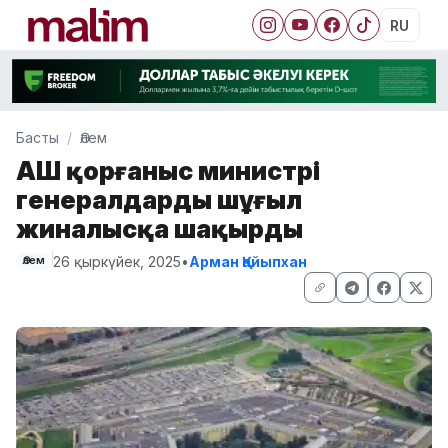
RU
Басты
Әлем
АҚШ қорғаныс министрі
генералдарды шұғыл
жиналысқа шақырды
26 қыркүйек, 2025
•
Арман Қайыпхан
Әлем