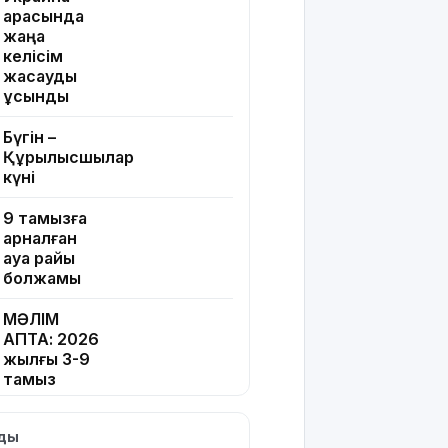
арасында
жаңа
келісім
жасауды
ұсынды
Бүгін –
Құрылысшылар
күні
9 тамызға
арналған
ауа райы
болжамы
МӘЛІМ
АПТА: 2026
жылғы 3-9
тамыз
Тікелей
лды
эфирдегі