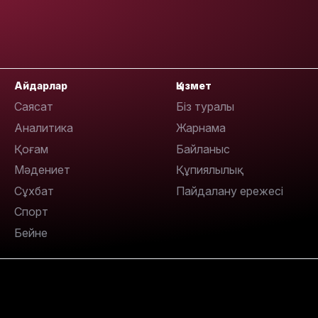
14:26
Айдарлар
Қызмет
Саясат
Біз туралы
Аналитика
Жарнама
Қоғам
Байланыс
Мәдениет
Құпиялылық
Сұхбат
Пайдалану ережесі
Спорт
Бейне
13:39