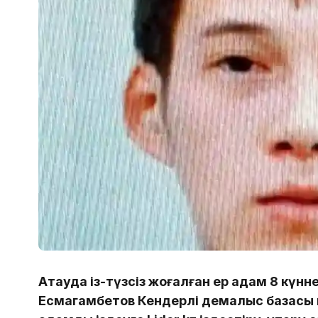
Ақтауда із-түзсіз жоғалған ер адам 8 күнне
Есмагамбетов Кендерлі демалыс базасы 