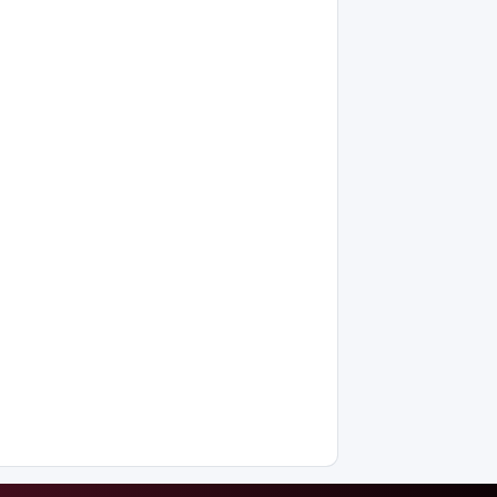
Филипп
Қасым-
Жомарт
Тоқаевқа
жауап хат
жолдады
БҚО-да
құтқарушылар
Жайықта ер
адамды
ажалдан
арашалады
Жамбыл
облысында
19 мың
гектар
аумақта
қарасора
өседі
«Әділет»