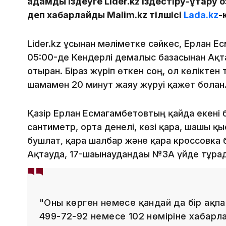
адамды іздеуге Lider.kz іздестіру-құтқару 
деп хабарлайды Malim.kz тілшісі
Lada.kz
-
Lider.kz ұсынған мәліметке сәйкес, Ерлан Е
05:00-де Кендерлі демалыс базасынан Ақта
отырған. Біраз жүріп өткен соң, ол көліктен тү
шамамен 20 минут жаяу жүруі қажет болған
Қазір Ерлан Есмагамбетовтың қайда екені б
сантиметр, орта денелі, көзі қара, шашы қы
бушлат, қара шалбар және қара кроссовка 
Ақтауда, 17-шағынаудандағы №3А үйде тұра
"Оны көрген немесе қандай да бір ақпа
499-72-92 немесе 102 нөміріне хабарл