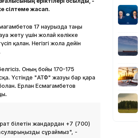
қозғалысының еріктілері қосылды, -
ке сілтеме жасап.
23:12
смагамбетов 17 наурызда таңғы
уға жету үшін жолай көлікке
сіп қалған. Негізгі жолға дейін
.
22:12
елгісіз. Оның бойы 170-175
сқа. Үстінде "АТФ" жазуы бар қара
болған. Ерлан Есмагамбетов
ды.
21:05
рат білетін жандардан +7 (700)
асуларыңызды сұраймыз", -