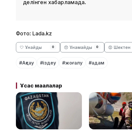
делінген хабарламада.
Фото: Lada.kz
🤍 Ұнайды
😞 Ұнамайды
😡 Шектен 
0
0
#Ақтау
#іздеу
#жоғалу
#адам
Ұқсас мақалалар