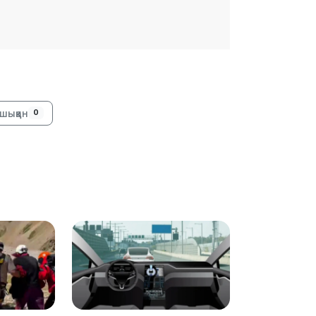
20:07
шыққан
0
18:58
17:57