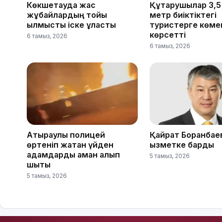
Көкшетауда жас
Құтқарушылар 3,
жұбайлардың тойы
метр биіктіктегі
қылмыстық іске ұласты
туристерге көме
көрсетті
6 тамыз, 2026
6 тамыз, 2026
Атыраулық полицей
Қайрат Боранбае
өртеніп жатқан үйден
қызметке барды
адамдарды аман алып
5 тамыз, 2026
шықты
5 тамыз, 2026