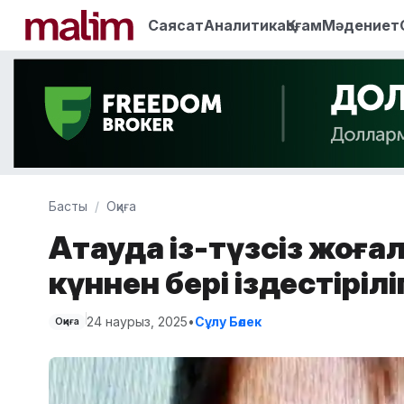
Саясат
Аналитика
Қоғам
Мәдениет
Басты
Оқиға
Ақтауда із-түзсіз жоға
күннен бері іздестіріл
24 наурыз, 2025
•
Сұлу Бөлек
Оқиға