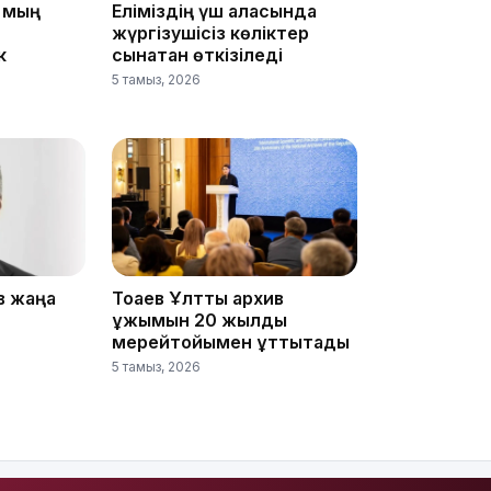
5 мың
Еліміздің үш қаласында
жүргізушісіз көліктер
17:10
к
сынақтан өткізіледі
5 тамыз, 2026
16:59
в жаңа
Тоқаев Ұлттық архив
ұжымын 20 жылдық
мерейтойымен құттықтады
5 тамыз, 2026
15:55