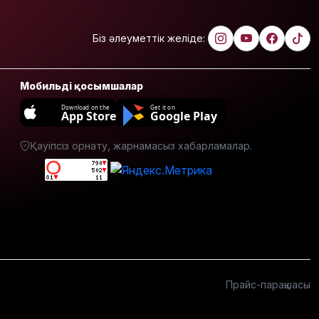
партиясы:
Қазақстан –
Біз әлеуметтік желіде:
зайырлы
мемлекет,
ал «Заң
және
Мобильді қосымшалар
тәртіп»
Download on the
Get it on
қағидаты
App Store
Google Play
баршаға
міндетті
Қауіпсіз орнату, жарнамасыз хабарламалар.
Украина
Сызрань
және
Кубаньдағы
мұнай
өңдеу
зауыттарына
дронмен
шабуыл
Прайс-парақшасы
жасады