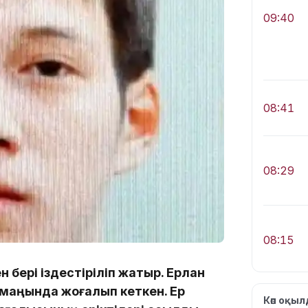
09:40
08:41
08:29
08:15
н бері іздестіріліп жатыр. Ерлан
маңында жоғалып кеткен. Ер
Көп оқы