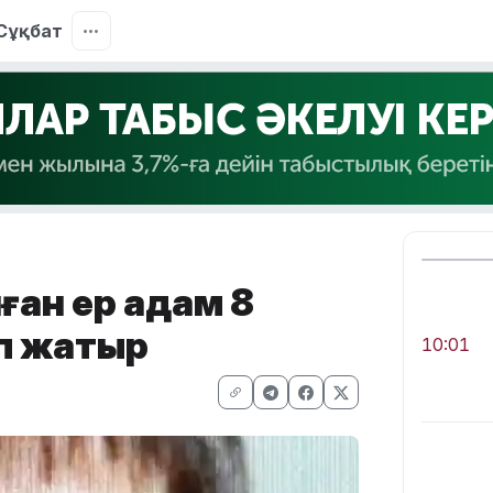
Сұқбат
лған ер адам 8
іп жатыр
10:01