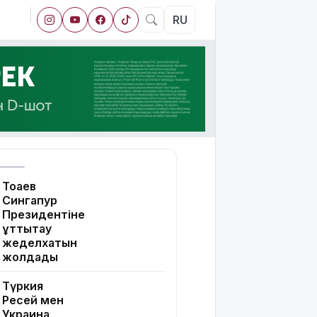
RU
Тоқаев
Сингапур
Президентіне
құттықтау
жеделхатын
жолдады
Түркия
Ресей мен
Украина