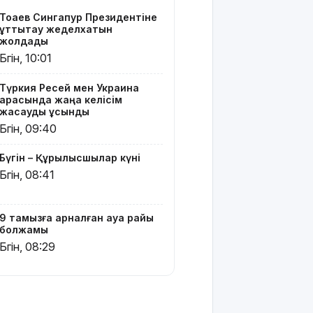
бейәдеп
Тоқаев Сингапур Президентіне
сөз:
құттықтау жеделхатын
Алматыда
жолдады
екі блогер
Бүгін, 10:01
қамауға
алынды
Түркия Ресей мен Украина
арасында жаңа келісім
Испания
жасауды ұсынды
Италиядан
Бүгін, 09:40
келетіндерге
шекаралық
Бүгін – Құрылысшылар күні
бақылау
Бүгін, 08:41
енгізді
Зеленский:
9 тамызға арналған ауа райы
АҚШ
болжамы
Украинаға
Бүгін, 08:29
ай сайын
зымыран
жеткізеді
Еліміздің