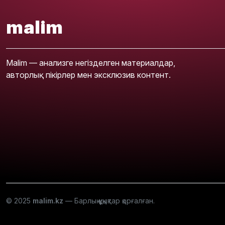
malim
Malim — анализге негізделген материалдар,
авторлық пікірлер мен эксклюзив контент.
© 2025
malim.kz
— Барлық құқықтар қорғалған.